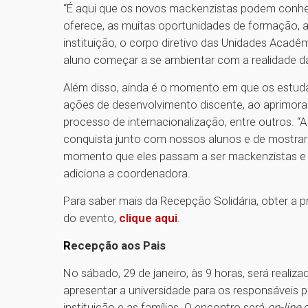
“É aqui que os novos mackenzistas podem conhece
oferece, as muitas oportunidades de formação,
instituição, o corpo diretivo das Unidades Acadê
aluno começar a se ambientar com a realidade da
Além disso, ainda é o momento em que os estuda
ações de desenvolvimento discente, ao aprimor
processo de internacionalização, entre outros.
conquista junto com nossos alunos e de mostra
momento que eles passam a ser mackenzistas e 
adiciona a coordenadora.
Para saber mais da Recepção Solidária, obter a 
do evento,
clique aqui
.
R
ecepção aos Pais
No sábado, 29 de janeiro, às 9 horas, será reali
apresentar a universidade para os responsáveis 
instituição e as famílias. O encontro será
on-line
e