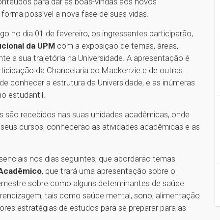
nteúdos para dar as boas-vindas aos novos
 forma possível a nova fase de suas vidas.
no dia 01 de fevereiro, os ingressantes participarão,
ucional da UPM
com a exposição de temas, áreas,
nte a sua trajetória na Universidade. A apresentação é
articipação da Chancelaria do Mackenzie e de outras
 conhecer a estrutura da Universidade, e as inúmeras
o estudantil.
os são recebidos nas suas unidades acadêmicas, onde
seus cursos, conhecerão as atividades acadêmicas e as
enciais nos dias seguintes, que abordarão temas
o Acadêmico
, que trará uma apresentação sobre o
emestre sobre como alguns determinantes de saúde
rendizagem, tais como saúde mental, sono, alimentação
hores estratégias de estudos para se preparar para as