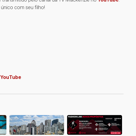
 único com seu filho!
o
YouTube
1