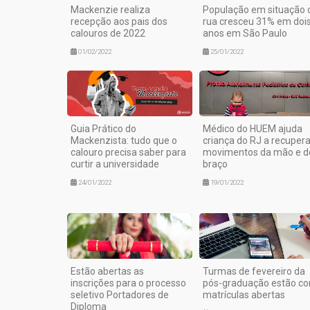
Mackenzie realiza
População em situação 
recepção aos pais dos
rua cresceu 31% em doi
calouros de 2022
anos em São Paulo
01/02/2022
25/01/2022
Guia Prático do
Médico do HUEM ajuda
Mackenzista: tudo que o
criança do RJ a recupera
calouro precisa saber para
movimentos da mão e d
curtir a universidade
braço
24/01/2022
19/01/2022
Estão abertas as
Turmas de fevereiro da
inscrições para o processo
pós-graduação estão c
seletivo Portadores de
matrículas abertas
Diploma