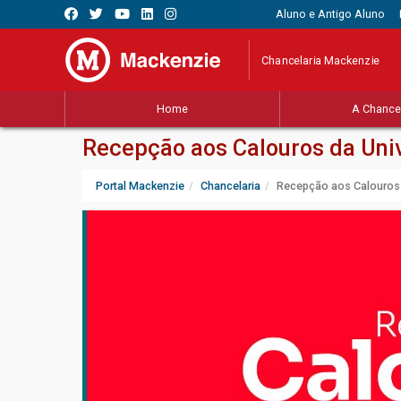
Aluno e Antigo Aluno
Chancelaria Mackenzie
Home
A Chancel
Recepção aos Calouros da Uni
Portal Mackenzie
Chancelaria
Recepção aos Calouros 