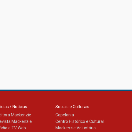
ídias / Notícias:
Sociais e Culturais:
ditora Mackenzie
Capelania
evista Mackenzie
Centro Histórico e Cultural
ádio e TV Web
Mackenzie Voluntário