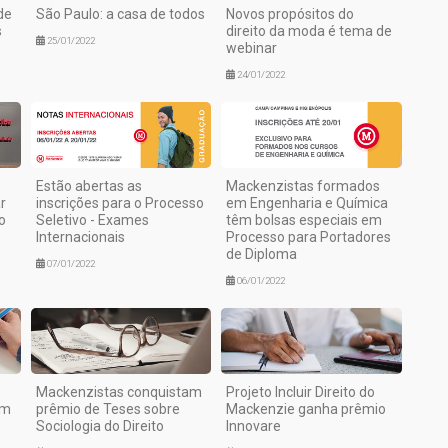
de
São Paulo: a casa de todos
Novos propósitos do
s
direito da moda é tema de
25/01/2022
webinar
24/01/2022
Estão abertas as
Mackenzistas formados
r
inscrições para o Processo
em Engenharia e Química
o
Seletivo - Exames
têm bolsas especiais em
Internacionais
Processo para Portadores
de Diploma
07/01/2022
06/01/2022
Mackenzistas conquistam
Projeto Incluir Direito do
om
prêmio de Teses sobre
Mackenzie ganha prêmio
Sociologia do Direito
Innovare