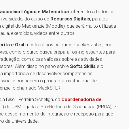
aciocínio Lógico e Matemática
, oferecido a todos os
niversidade; do curso de
Recursos Digitais
, para os
igital do Mackenzie (Moodle), que será muito utilizada
ula, exercícios, vídeos entre outros.
rita e Oral
mostrará aos calouros mackenzistas, em
es, como o curso busca preparar os ingressantes para
raduação, com dicas valiosas sobre as atividades
fessores. Além disso no papo sobre
Softs Skills
e o
r a importância de desenvolver competências
essoal e conhecerá o programa institucional de
enzie, o chamado MackSTLR.
Biselli Ferreira Scheliga, da
Coordenadoria de
) da UPM, ligada à Pró-Reitoria de Graduação (PRGA), é
cipe desse momento de integração e recepção para que
ro da Universidade.