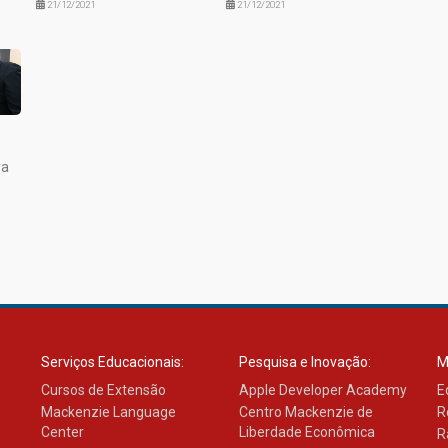
21/12/2021
21/12/2021
va
Serviços Educacionais:
Pesquisa e Inovação:
M
Cursos de Extensão
Apple Developer Academy
E
Mackenzie Language
Centro Mackenzie de
R
Center
Liberdade Econômica
R