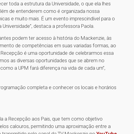
r toda a estrutura da Universidade, o que ela lhes
 além de entenderem como é organizada nossa
micas e muito mais. É um evento imprescindível para o
 Universidade”, destaca a professora Paola.
ntes podem ter acesso à história do Mackenzie, às
amento de competências em suas variadas formas, ao
 “A Recepção é uma oportunidade de celebrarmos essa
rmos as diversas oportunidades que se abrem no
como a UPM fará diferença na vida de cada um”,
programação completa e conhecer os locais e horários
zada a Recepção aos Pais, que tem como objetivo
pelos calouros, permitindo uma aproximação entre a
 transmitido pelo canal da TV Mackenzie no
YouTube
.