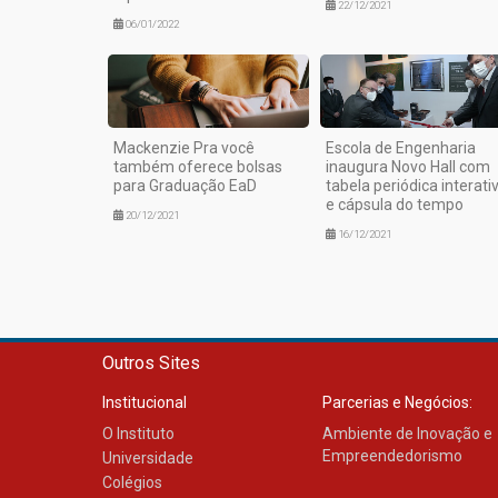
22/12/2021
06/01/2022
Mackenzie Pra você
Escola de Engenharia
também oferece bolsas
inaugura Novo Hall com
para Graduação EaD
tabela periódica interati
e cápsula do tempo
20/12/2021
16/12/2021
Outros Sites
Institucional
Parcerias e Negócios:
O Instituto
Ambiente de Inovação e
Empreendedorismo
Universidade
Colégios