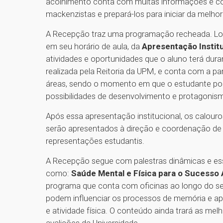
acolhimento conta com muitas informações e co
mackenzistas e prepará-los para iniciar da melhor
A Recepção traz uma programação recheada. Logo 
em seu horário de aula, da
Apresentação Instit
atividades e oportunidades que o aluno terá dura
realizada pela Reitoria da UPM, e conta com a p
áreas, sendo o momento em que o estudante pode
possibilidades de desenvolvimento e protagonism
Após essa apresentação institucional, os calour
serão apresentados à direção e coordenação de 
representações estudantis.
A Recepção segue com palestras dinâmicas e ess
como:
Saúde Mental e Física para o Sucess
programa que conta com oficinas ao longo do s
podem influenciar os processos de memória e ap
e atividade física. O conteúdo ainda trará as mel
avalições da Universidade.