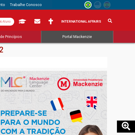
nto
Trabalhe Conosco
INTERNATIONAL AFFAIRS
do Aluno
de Princípios
Portal Mackenzie
2