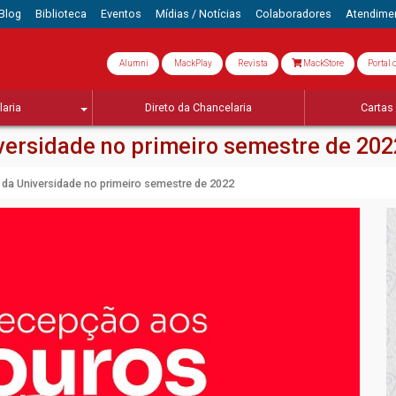
Blog
Biblioteca
Eventos
Mídias / Notícias
Colaboradores
Atendime
Alumni
MackPlay
Revista
MackStore
Portal 
aria
Direto da Chancelaria
Cartas 
versidade no primeiro semestre de 202
da Universidade no primeiro semestre de 2022