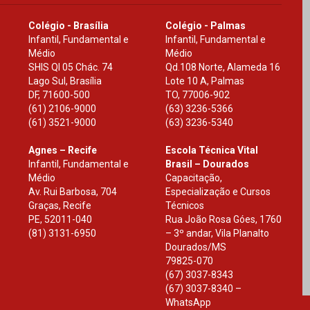
Colégio - Brasília
Colégio - Palmas
Infantil, Fundamental e
Infantil, Fundamental e
Médio
Médio
SHIS Ql 05 Chác. 74
Qd.108 Norte, Alameda 16
Lago Sul, Brasília
Lote 10 A, Palmas
DF
,
71600-500
TO
,
77006-902
(61) 2106-9000
(63) 3236-5366
(61) 3521-9000
(63) 3236-5340
Agnes – Recife
Escola Técnica Vital
Infantil, Fundamental e
Brasil – Dourados
Médio
Capacitação,
Av. Rui Barbosa, 704
Especialização e Cursos
Graças, Recife
Técnicos
PE
,
52011-040
Rua João Rosa Góes, 1760
(81) 3131-6950
– 3º andar, Vila Planalto
Dourados
/
MS
79825-070
(67) 3037-8343
(67) 3037-8340 –
WhatsApp