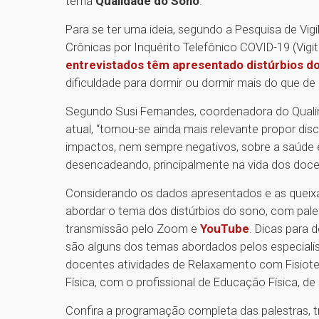
tema
Qualidade do Sono
.
Para se ter uma ideia, segundo a Pesquisa de Vig
Crônicas por Inquérito Telefônico COVID-19 (Vigite
entrevistados têm apresentado distúrbios d
dificuldade para dormir ou dormir mais do que d
Segundo Susi Fernandes, coordenadora do Quali
atual, “tornou-se ainda mais relevante propor dis
impactos, nem sempre negativos, sobre a saúde e
desencadeando, principalmente na vida dos docen
Considerando os dados apresentados e as queixa
abordar o tema dos distúrbios do sono, com pales
transmissão pelo Zoom e
YouTube
. Dicas para 
são alguns dos temas abordados pelos especialis
docentes atividades de Relaxamento com Fisiotera
Física, com o profissional de Educação Física, d
Confira a programação completa das palestras, 