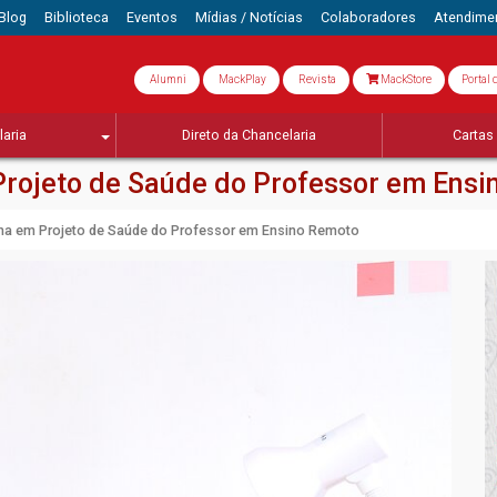
Blog
Biblioteca
Eventos
Mídias / Notícias
Colaboradores
Atendime
Alumni
MackPlay
Revista
MackStore
Portal 
aria
Direto da Chancelaria
Cartas 
Projeto de Saúde do Professor em Ens
ma em Projeto de Saúde do Professor em Ensino Remoto