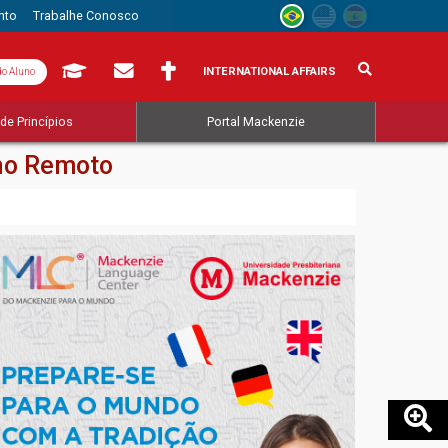
nto
Trabalhe Conosco
INTERNATIONAL AFFAIRS
do Aluno
de Princípios
Portal Mackenzie
ino Remoto