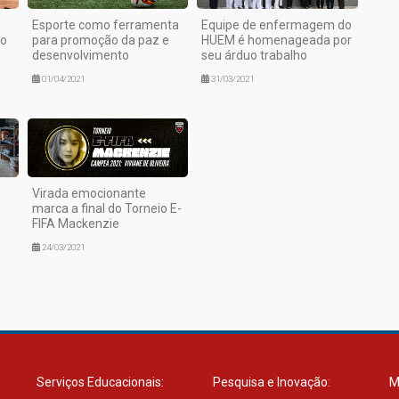
Esporte como ferramenta
Equipe de enfermagem do
ão
para promoção da paz e
HUEM é homenageada por
desenvolvimento
seu árduo trabalho
01/04/2021
31/03/2021
Virada emocionante
marca a final do Torneio E-
FIFA Mackenzie
24/03/2021
Serviços Educacionais:
Pesquisa e Inovação:
M