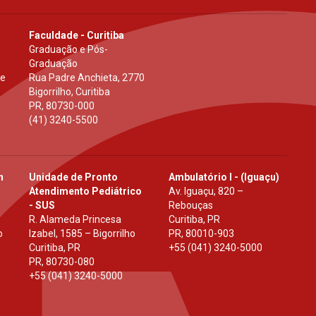
Faculdade - Curitiba
Graduação e Pós-
Graduação
 e
Rua Padre Anchieta, 2770
Bigorrilho, Curitiba
PR
,
80730-000
(41) 3240-5500
h
Unidade de Pronto
Ambulatório I - (Iguaçu)
Atendimento Pediátrico
Av. Iguaçu, 820 –
- SUS
Rebouças
R. Alameda Princesa
Curitiba, PR
o
Izabel, 1585 – Bigorrilho
PR
,
80010-903
Curitiba, PR
+55 (041) 3240-5000
PR
,
80730-080
+55 (041) 3240-5000