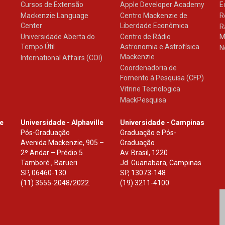
Cursos de Extensão
Apple Developer Academy
E
Mackenzie Language
Centro Mackenzie de
R
Center
Liberdade Econômica
R
Universidade Aberta do
Centro de Rádio
M
Tempo Útil
Astronomia e Astrofísica
N
Mackenzie
International Affairs (COI)
Coordenadoria de
Fomento à Pesquisa (CFP)
Vitrine Tecnologica
MackPesquisa
le
Universidade - Alphaville
Universidade - Campinas
Pós-Graduação
Graduação e Pós-
Avenida Mackenzie, 905 –
Graduação
2º Andar – Prédio 5
Av. Brasil, 1220
Tamboré , Barueri
Jd. Guanabara, Campinas
SP
,
06460-130
SP
,
13073-148
(11) 3555-2048/2022.
(19) 3211-4100