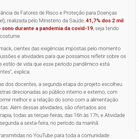
ilância de Fatores de Risco e Proteção para Doenças
l), realizada pelo Ministério da Saúde,
41,7% dos 2 mil
o sono durante a pandemia da covid-19
, seja tendo
e costume.
mack, cientes das exigências impostas pelo momento
cussões e atividades para que possamos refletir sobre os
 estilo de vida que esse período pandêmico está
tes”, explica.
s dos docentes, a segunda etapa do projeto escolheu
tras direcionadas ao público interno e externo, com
dormir melhor e a relação do sono com a alimentação
tas. Além dessas atividades, são ofertados aos
pia, todas as terças-feiras, das 16h às 17h, e Atividade
e segunda a sexta-feira, no período da manhã.
transmitidas no YouTube para toda a comunidade: