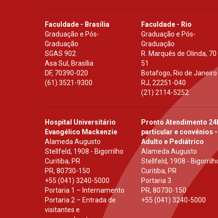
Faculdade - Brasília
Faculdade - Rio
Graduação e Pós-
Graduação e Pós-
Graduação
Graduação
SGAS 902
R. Marquês de Olinda, 70
Asa Sul, Brasília
51
DF
,
70390-020
Botafogo, Rio de Janeiro
(61) 3521-9300
RJ
,
22251-040
(21) 2114-5252
Hospital Universitário
Pronto Atendimento 24
Evangélico Mackenzie
particular e convênios -
Alameda Augusto
Adulto e Pediátrico
Stellfeld, 1908 - Bigorrilho
Alameda Augusto
Curitiba, PR
Stellfeld, 1908 - Bigorrilh
PR
,
80730-150
Curitiba, PR
+55 (041) 3240-5000
Portaria 3
Portaria 1 – Internamento
PR
,
80730-150
Portaria 2 – Entrada de
+55 (041) 3240-5000
visitantes e