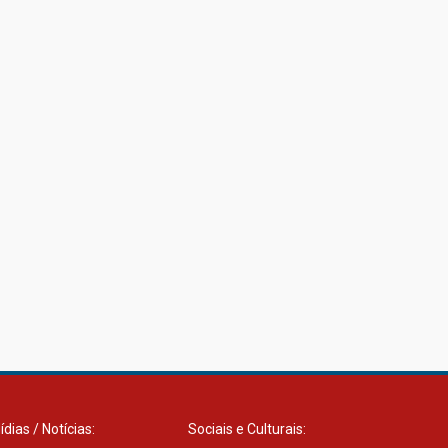
27.02.2026
Mackenzie recepciona
calouros do primeiro
semestre de 2026
06.02.2026
ídias / Notícias:
Sociais e Culturais: