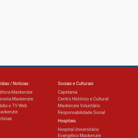
27.02.2026
Mackenzie recepciona
calouros do primeiro
semestre de 2026
06.02.2026
ídias / Notícias:
Sociais e Culturais:
ditora Mackenzie
Capelania
evista Mackenzie
Centro Histórico e Cultural
ádio e TV Web
Mackenzie Voluntário
ackenzie
Responsabilidade Social
otícias
Hospitais:
Hospital Universitário
Evangélico Mackenzie