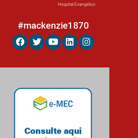
Hospital Evangélico
#mackenzie1870