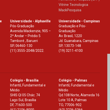
Vitrine Tecnologica
MackPesquisa
le
Universidade - Alphaville
Universidade - Campinas
Pós-Graduação
Graduação e Pós-
Avenida Mackenzie, 905 –
Graduação
2º Andar – Prédio 5
Av. Brasil, 1220
Tamboré , Barueri
Jd. Guanabara, Campinas
SP
,
06460-130
SP
,
13073-148
(11) 3555-2048/2022.
(19) 3211-4100
Colégio - Brasília
Colégio - Palmas
Infantil, Fundamental e
Infantil, Fundamental e
Médio
Médio
SHIS Ql 05 Chác. 74
Qd.108 Norte, Alameda 16
Lago Sul, Brasília
Lote 10 A, Palmas
DF
,
71600-500
TO
,
77006-902
(61) 2106-9000
(63) 3236-5366