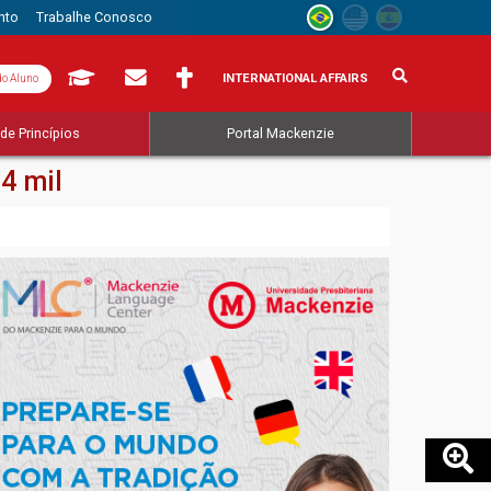
nto
Trabalhe Conosco
INTERNATIONAL AFFAIRS
do Aluno
de Princípios
Portal Mackenzie
4 mil