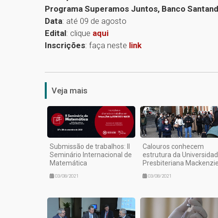
Programa Superamos Juntos, Banco Santan
Data
: até 09 de agosto
Edital
: clique
aqui
Inscrições
: faça neste
link
Veja mais
Submissão de trabalhos: II
Calouros conhecem
Seminário Internacional de
estrutura da Universida
Matemática
Presbiteriana Mackenzi
03/08/2021
03/08/2021