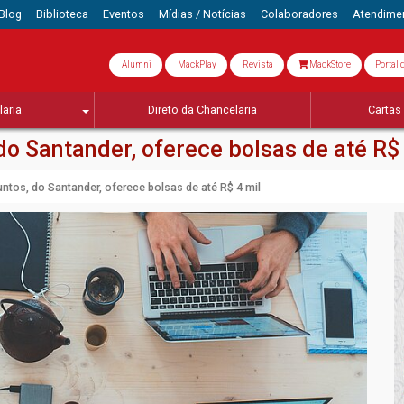
Blog
Biblioteca
Eventos
Mídias / Notícias
Colaboradores
Atendime
Alumni
MackPlay
Revista
MackStore
Portal 
aria
Direto da Chancelaria
Cartas 
 Santander, oferece bolsas de até R$ 
os, do Santander, oferece bolsas de até R$ 4 mil