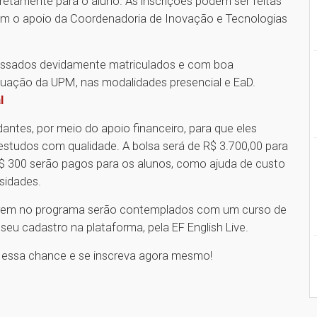
etamente para o aluno. As inscrições podem ser feitas
om o apoio da Coordenadoria de Inovação e Tecnologias
ressados devidamente matriculados e com boa
uação da UPM, nas modalidades presencial e EaD.
l
antes, por meio do apoio financeiro, para que eles
studos com qualidade. A bolsa será de R$ 3.700,00 para
$ 300 serão pagos para os alunos, como ajuda de custo
ssidades.
verem no programa serão contemplados com um curso de
e seu cadastro na plataforma, pela EF English Live.
ca essa chance e se inscreva agora mesmo!