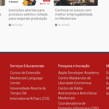
r
Inscrições abertas para
Conheça os cursos com
a
processo seletivo voltado
melhor empregabilidade
para segunda graduação
no Mackenzie
26/07/2021
15/10/2020
Serviços Educacionais:
Pesquisa e Inovação:
M
Cursos de Extensão
Apple Developer Academy
E
Mackenzie Language
Centro Mackenzie de
R
Center
Liberdade Econômica
R
Universidade Aberta do
Centro de Rádio
M
Tempo Útil
Astronomia e Astrofísica
N
Mackenzie
International Affairs (COI)
Coordenadoria de
Fomento à Pesquisa (CFP)