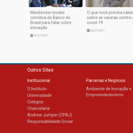
Mackenzie recebe
O que você precisa sabe
comitiva do Banco do
sobre as vacinas contra 
Brasil para falar sobre
covid-19
inovação
28/07/2021
29/07/2021
Outros Sites
Institucional
Parcerias e Negócios:
O Instituto
Ambiente de Inovação e
Empreendedorismo
Universidade
Colégios
Chancelaria
Andrew Jumper (CPAJ)
Responsabilidade Social