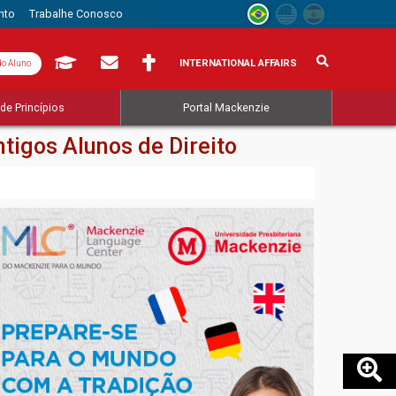
nto
Trabalhe Conosco
INTERNATIONAL AFFAIRS
do Aluno
de Princípios
Portal Mackenzie
igos Alunos de Direito