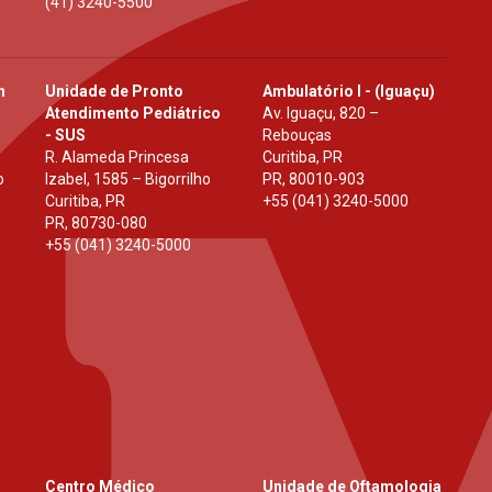
(41) 3240-5500
h
Unidade de Pronto
Ambulatório I - (Iguaçu)
Atendimento Pediátrico
Av. Iguaçu, 820 –
- SUS
Rebouças
R. Alameda Princesa
Curitiba, PR
o
Izabel, 1585 – Bigorrilho
PR
,
80010-903
Curitiba, PR
+55 (041) 3240-5000
PR
,
80730-080
+55 (041) 3240-5000
Centro Médico
Unidade de Oftamologia