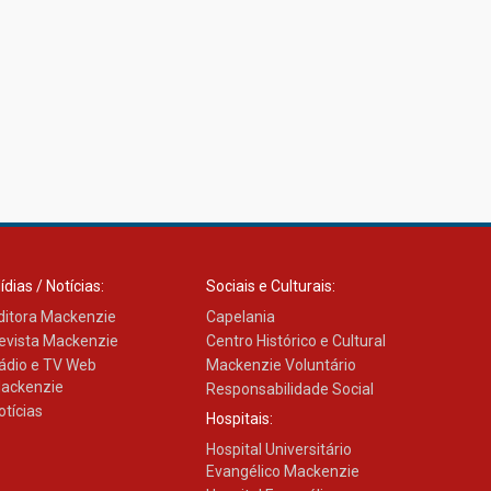
27.02.2026
Mackenzie recepciona
calouros do primeiro
semestre de 2026
06.02.2026
ídias / Notícias:
Sociais e Culturais:
ditora Mackenzie
Capelania
evista Mackenzie
Centro Histórico e Cultural
ádio e TV Web
Mackenzie Voluntário
ackenzie
Responsabilidade Social
otícias
Hospitais:
Hospital Universitário
Evangélico Mackenzie