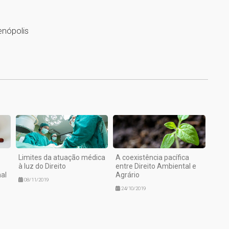
enópolis
1
Limites da atuação médica
A coexistência pacífica
à luz do Direito
entre Direito Ambiental e
al
Agrário
08/11/2019
24/10/2019