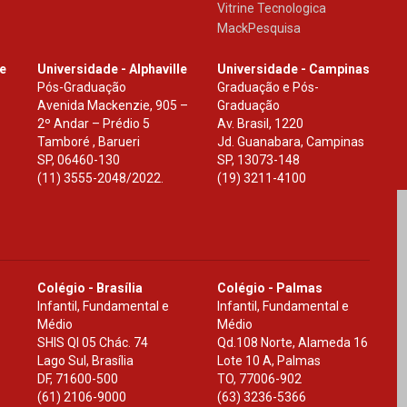
Vitrine Tecnologica
MackPesquisa
le
Universidade - Alphaville
Universidade - Campinas
Pós-Graduação
Graduação e Pós-
Avenida Mackenzie, 905 –
Graduação
2º Andar – Prédio 5
Av. Brasil, 1220
Tamboré , Barueri
Jd. Guanabara, Campinas
SP
,
06460-130
SP
,
13073-148
(11) 3555-2048/2022.
(19) 3211-4100
Colégio - Brasília
Colégio - Palmas
Infantil, Fundamental e
Infantil, Fundamental e
Médio
Médio
SHIS Ql 05 Chác. 74
Qd.108 Norte, Alameda 16
Lago Sul, Brasília
Lote 10 A, Palmas
DF
,
71600-500
TO
,
77006-902
(61) 2106-9000
(63) 3236-5366