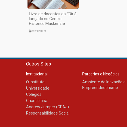
Livro de docentes da FDir é
lançado no Centro
Histórico Mackenzie
23/10/2019
Outros Sites
Institucional
Parcerias e Negócios:
O Instituto
Ambiente de Inovação e
Empreendedorismo
Universidade
Colégios
Chancelaria
Andrew Jumper (CPAJ)
Responsabilidade Social