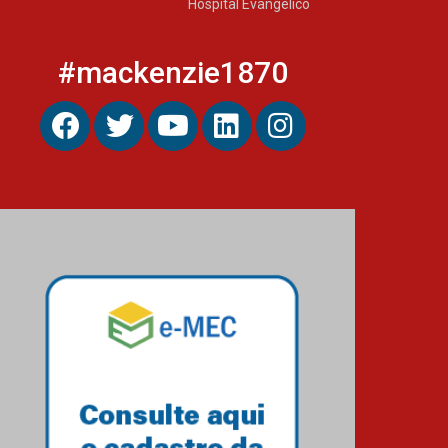
Hospital Evangélico
#mackenzie1870