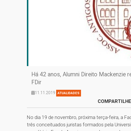
Há 42 anos, Alumni Direito Mackenzie 
FDir
11.11.2019
ATUALIDADES
COMPARTILHE
No dia 19 de novembro, próxima terça-feira, a 
três conceituados juristas formados pela Univers