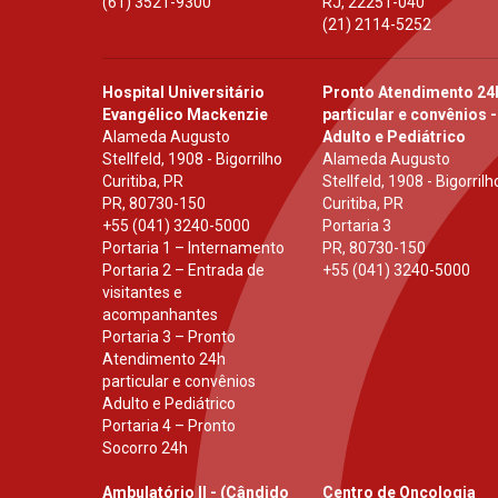
(61) 3521-9300
RJ
,
22251-040
(21) 2114-5252
Hospital Universitário
Pronto Atendimento 24
Evangélico Mackenzie
particular e convênios -
Alameda Augusto
Adulto e Pediátrico
Stellfeld, 1908 - Bigorrilho
Alameda Augusto
Curitiba, PR
Stellfeld, 1908 - Bigorrilh
PR
,
80730-150
Curitiba, PR
+55 (041) 3240-5000
Portaria 3
Portaria 1 – Internamento
PR
,
80730-150
Portaria 2 – Entrada de
+55 (041) 3240-5000
visitantes e
acompanhantes
Portaria 3 – Pronto
Atendimento 24h
particular e convênios
Adulto e Pediátrico
Portaria 4 – Pronto
Socorro 24h
Ambulatório II - (Cândido
Centro de Oncologia