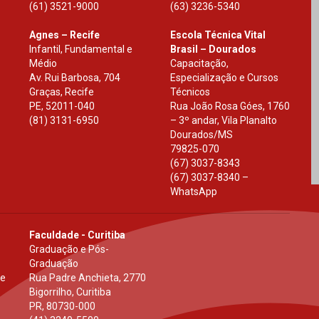
(61) 3521-9000
(63) 3236-5340
Agnes – Recife
Escola Técnica Vital
Infantil, Fundamental e
Brasil – Dourados
Médio
Capacitação,
Av. Rui Barbosa, 704
Especialização e Cursos
Graças, Recife
Técnicos
PE
,
52011-040
Rua João Rosa Góes, 1760
(81) 3131-6950
– 3º andar, Vila Planalto
Dourados
/
MS
79825-070
(67) 3037-8343
(67) 3037-8340 –
WhatsApp
Faculdade - Curitiba
Graduação e Pós-
Graduação
 e
Rua Padre Anchieta, 2770
Bigorrilho, Curitiba
PR
,
80730-000