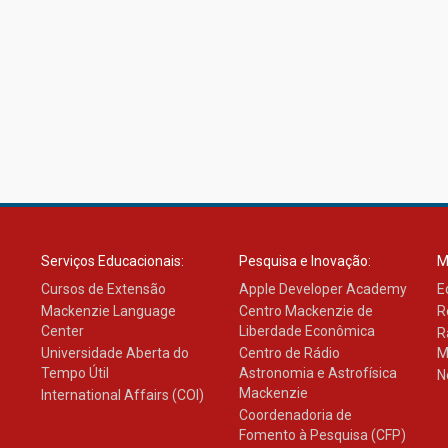
Serviços Educacionais:
Pesquisa e Inovação:
M
Cursos de Extensão
Apple Developer Academy
E
Mackenzie Language
Centro Mackenzie de
R
Center
Liberdade Econômica
R
Universidade Aberta do
Centro de Rádio
M
Tempo Útil
Astronomia e Astrofísica
N
Mackenzie
International Affairs (COI)
Coordenadoria de
Fomento à Pesquisa (CFP)