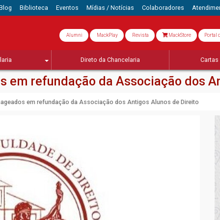
Blog
Biblioteca
Eventos
Mídias / Notícias
Colaboradores
Atendime
Alumni
MackPlay
Revista
MackStore
Portal 
aria
Direto da Chancelaria
Cartas 
 em refundação da Associação dos Ant
ageados em refundação da Associação dos Antigos Alunos de Direito