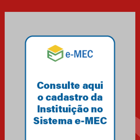
Cerimônia do Jaleco marca
entrada de novos alunos de
Medicina em Alphaville
09.03.2026
Mackenzie mobiliza campanha
solidária para apoiar famílias em
Minas Gerais
05.03.2026
Primeiro culto do ano ressalta o
agradecimento
27.02.2026
Mackenzie recepciona calouros
do primeiro semestre de 2026