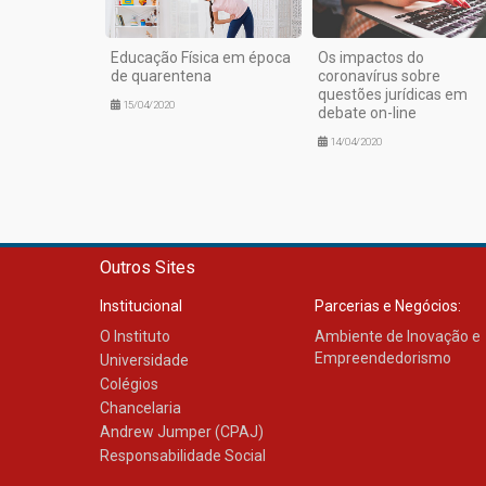
Educação Física em época
Os impactos do
de quarentena
coronavírus sobre
questões jurídicas em
15/04/2020
debate on-line
14/04/2020
Outros Sites
Institucional
Parcerias e Negócios:
O Instituto
Ambiente de Inovação e
Empreendedorismo
Universidade
Colégios
Chancelaria
Andrew Jumper (CPAJ)
Responsabilidade Social