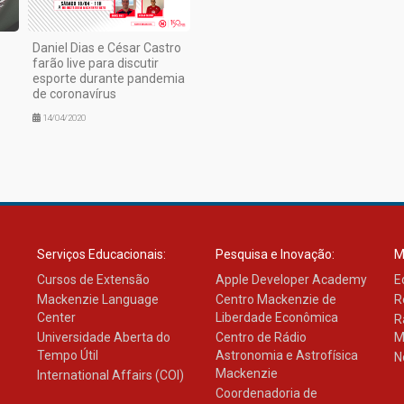
Daniel Dias e César Castro
farão live para discutir
esporte durante pandemia
de coronavírus
14/04/2020
Serviços Educacionais:
Pesquisa e Inovação:
M
Cursos de Extensão
Apple Developer Academy
E
Mackenzie Language
Centro Mackenzie de
R
Center
Liberdade Econômica
R
Universidade Aberta do
Centro de Rádio
M
Tempo Útil
Astronomia e Astrofísica
N
Mackenzie
International Affairs (COI)
Coordenadoria de