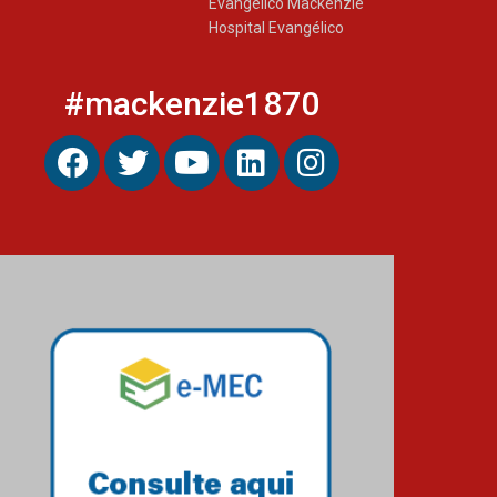
Evangélico Mackenzie
Hospital Evangélico
#mackenzie1870