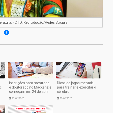
literatura. FOTO: Reprodução/Redes Sociais
1
Inscrições para mestrado
Dicas de jogos mentais
o
e doutorado no Mackenzie
para treinar e exercitar o
começam em 24 de abril
cérebro
22/04/2020
17/04/2020