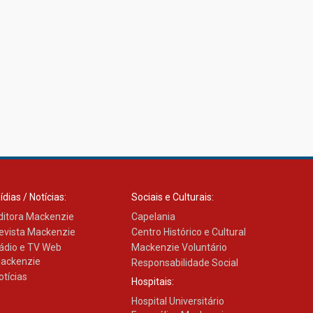
ídias / Notícias:
Sociais e Culturais:
ditora Mackenzie
Capelania
evista Mackenzie
Centro Histórico e Cultural
ádio e TV Web
Mackenzie Voluntário
ackenzie
Responsabilidade Social
otícias
Hospitais:
Hospital Universitário