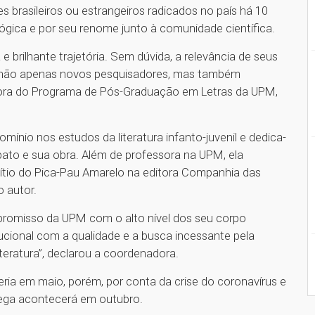
s brasileiros ou estrangeiros radicados no país há 10
lógica e por seu renome junto à comunidade científica.
e brilhante trajetória. Sem dúvida, a relevância de seus
o não apenas novos pesquisadores, mas também
dora do Programa de Pós-Graduação em Letras da UPM,
omínio nos estudos da literatura infanto-juvenil e dedica-
ato e sua obra. Além de professora na UPM, ela
ítio do Pica-Pau Amarelo na editora Companhia das
o autor.
ompromisso da UPM com o alto nível dos seu corpo
ucional com a qualidade e a busca incessante pela
iteratura”, declarou a coordenadora.
ria em maio, porém, por conta da crise do coronavírus e
rega acontecerá em outubro.