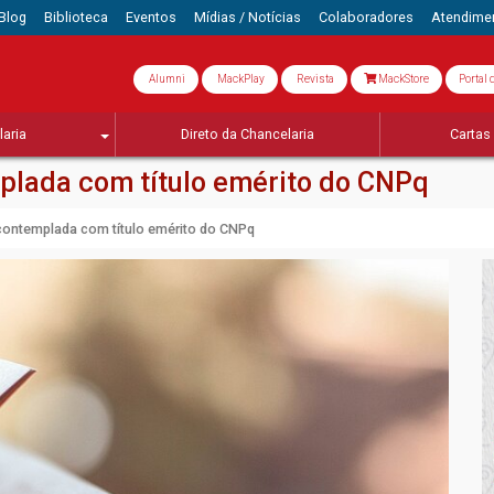
Blog
Biblioteca
Eventos
Mídias / Notícias
Colaboradores
Atendime
Alumni
MackPlay
Revista
MackStore
Portal 
aria
Direto da Chancelaria
Cartas 
plada com título emérito do CNPq
 contemplada com título emérito do CNPq