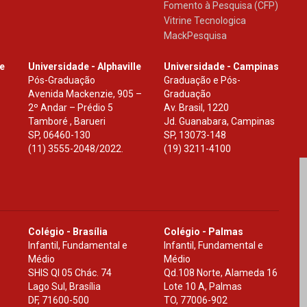
Fomento à Pesquisa (CFP)
Vitrine Tecnologica
MackPesquisa
le
Universidade - Alphaville
Universidade - Campinas
Pós-Graduação
Graduação e Pós-
Avenida Mackenzie, 905 –
Graduação
2º Andar – Prédio 5
Av. Brasil, 1220
Tamboré , Barueri
Jd. Guanabara, Campinas
SP
,
06460-130
SP
,
13073-148
(11) 3555-2048/2022.
(19) 3211-4100
Colégio - Brasília
Colégio - Palmas
Infantil, Fundamental e
Infantil, Fundamental e
Médio
Médio
SHIS Ql 05 Chác. 74
Qd.108 Norte, Alameda 16
Lago Sul, Brasília
Lote 10 A, Palmas
DF
,
71600-500
TO
,
77006-902