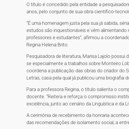
O título é concedido pela entidade a pesquisadore
anos, pelo conjunto de sua obra científico-tecno
“É uma homenagem justa pela sua já sabida, séria 
estudos são inquestionáveis e vêm alimentand
professores e estudantes”, afirmou a coordena
Regina Helena Brito.
Pesquisadora de literatura, Marisa Lajolo possui d
se especialmente a trabalhos sobre Monteiro Lob
coordena a publicação das obras do criador do S
Letras, casa pela qual já publicou uma biografia d
Para a professora Regina, o título salienta o c
docente. “Reitera e reforça o compromisso instit
excelência, junto ao cenário da Linguística e da L
A cerimônia de recebimento da honraria acontece
das recomendações de isolamento social, a ent