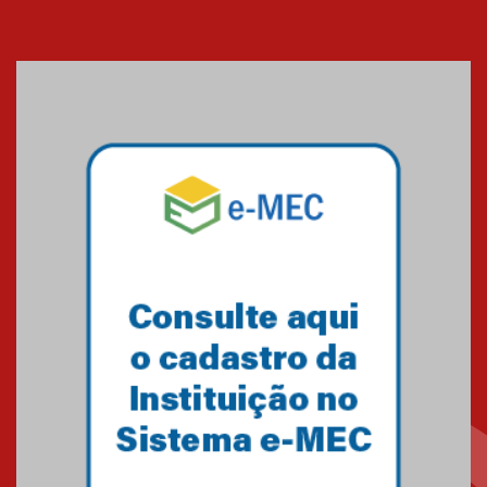
Cerimônia do Jaleco marca
entrada de novos alunos de
Medicina em Alphaville
09.03.2026
Mackenzie mobiliza campanha
solidária para apoiar famílias em
Minas Gerais
05.03.2026
Primeiro culto do ano ressalta o
agradecimento
27.02.2026
Mackenzie recepciona calouros
do primeiro semestre de 2026