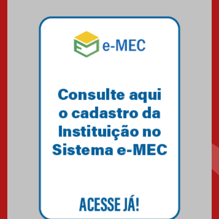
Mackenzie mobiliza campanha
solidária para apoiar famílias em
Minas Gerais
05.03.2026
Primeiro culto do ano ressalta o
agradecimento
27.02.2026
Mackenzie recepciona calouros
do primeiro semestre de 2026
06.02.2026