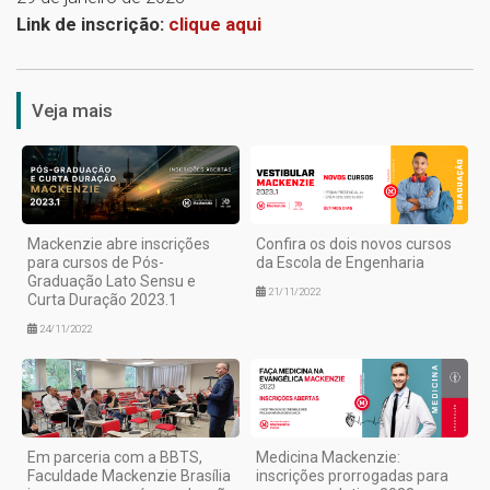
Link de inscrição:
clique aqui
1
Veja mais
Mackenzie abre inscrições
Confira os dois novos cursos
para cursos de Pós-
da Escola de Engenharia
Graduação Lato Sensu e
21/11/2022
Curta Duração 2023.1
24/11/2022
Em parceria com a BBTS,
Medicina Mackenzie:
Faculdade Mackenzie Brasília
inscrições prorrogadas para