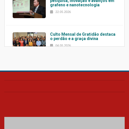
pesquisa, inovação e avanços em
grafeno e nanotecnologia
22.05.2026
Culto Mensal de Gratidão destaca
o perdão e a graça divina
04.05.2026
Confira como foi o culto mensal
de março
26.03.2026
Cerimônia do Jaleco marca
entrada de novos alunos de
Medicina em Alphaville
09.03.2026