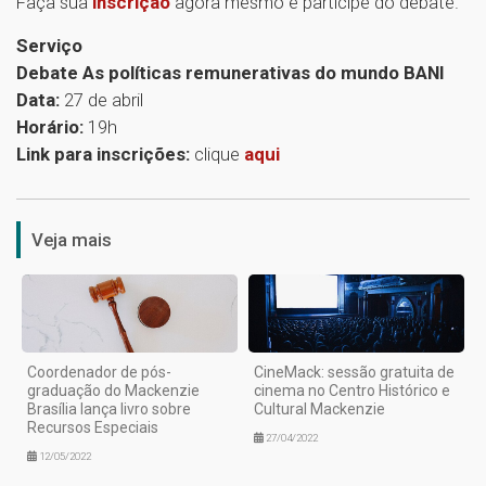
Faça sua
inscrição
agora mesmo e participe do debate.
Serviço
Debate As políticas remunerativas do mundo BANI
Data:
27 de abril
Horário:
19h
Link para inscrições:
clique
aqui
1
Veja mais
Coordenador de pós-
CineMack: sessão gratuita de
graduação do Mackenzie
cinema no Centro Histórico e
Brasília lança livro sobre
Cultural Mackenzie
Recursos Especiais
27/04/2022
12/05/2022