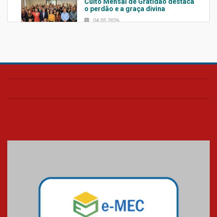
Culto Mensal de Gratidão destaca
o perdão e a graça divina
04.05.2026
Confira como foi o culto mensal
de março
26.03.2026
Cerimônia do Jaleco marca
entrada de novos alunos de
Medicina em Alphaville
09.03.2026
Mackenzie mobiliza campanha
solidária para apoiar famílias em
Minas Gerais