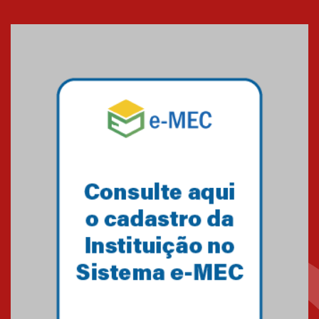
Cerimônia do Jaleco marca
entrada de novos alunos de
Medicina em Alphaville
09.03.2026
Mackenzie mobiliza campanha
solidária para apoiar famílias em
Minas Gerais
05.03.2026
Primeiro culto do ano ressalta o
agradecimento
27.02.2026
Mackenzie recepciona calouros
do primeiro semestre de 2026
06.02.2026