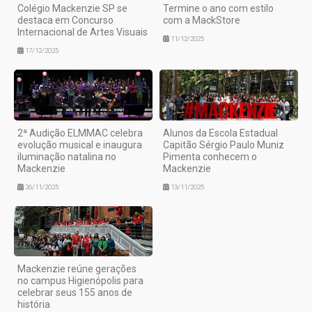
Colégio Mackenzie SP se
Termine o ano com estilo
destaca em Concurso
com a MackStore
Internacional de Artes Visuais
11/12/2025
17/12/2025
2ª Audição ELMMAC celebra
Alunos da Escola Estadual
evolução musical e inaugura
Capitão Sérgio Paulo Muniz
iluminação natalina no
Pimenta conhecem o
Mackenzie
Mackenzie
26/11/2025
13/11/2025
Mackenzie reúne gerações
no campus Higienópolis para
celebrar seus 155 anos de
história