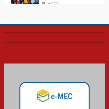
04.05.2026
Confira como foi o culto mensal
de março
26.03.2026
Cerimônia do Jaleco marca
entrada de novos alunos de
Medicina em Alphaville
09.03.2026
Mackenzie mobiliza campanha
solidária para apoiar famílias em
Minas Gerais
05.03.2026