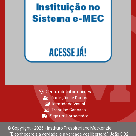
Mackenzie recepciona calouros
do primeiro semestre de 2026
06.02.2026
Central de Informações
Proteção de Dados
Identidade Visual
Trabalhe Conosco
Seja um Fornecedor
© Copyright - 2026 - Instituto Presbiteriano Mackenzie
"E conhecereis a verdade, e a verdade vos libertará." João 8:32