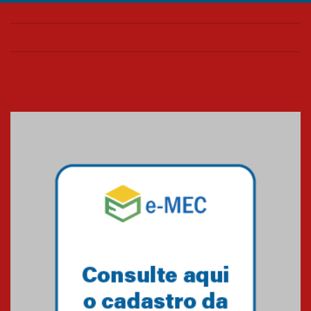
Confira como foi o culto mensal
de março
26.03.2026
Cerimônia do Jaleco marca
entrada de novos alunos de
Medicina em Alphaville
09.03.2026
Mackenzie mobiliza campanha
solidária para apoiar famílias em
Minas Gerais
05.03.2026
Primeiro culto do ano ressalta o
agradecimento
27.02.2026