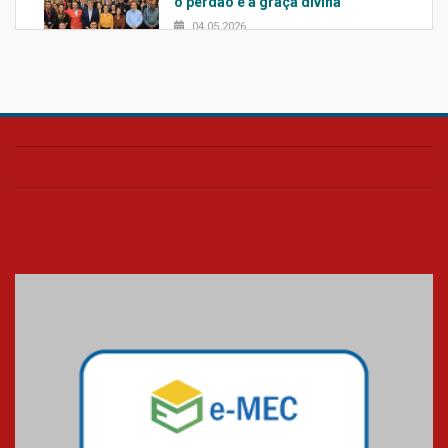
o perdão e a graça divina
04.05.2026
Confira como foi o culto mensal
de março
26.03.2026
Cerimônia do Jaleco marca
entrada de novos alunos de
Medicina em Alphaville
09.03.2026
Mackenzie mobiliza campanha
solidária para apoiar famílias em
Minas Gerais
05.03.2026