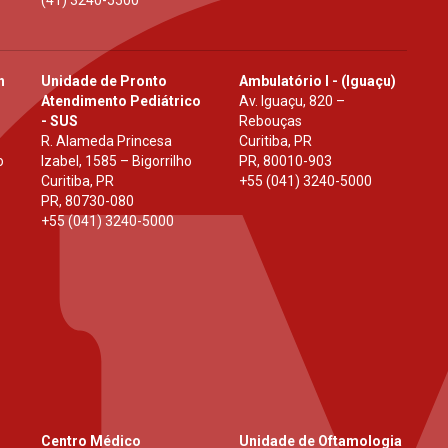
(41) 3240-5500
h
Unidade de Pronto
Ambulatório I - (Iguaçu)
Atendimento Pediátrico
Av. Iguaçu, 820 –
- SUS
Rebouças
R. Alameda Princesa
Curitiba, PR
o
Izabel, 1585 – Bigorrilho
PR
,
80010-903
Curitiba, PR
+55 (041) 3240-5000
PR
,
80730-080
+55 (041) 3240-5000
Centro Médico
Unidade de Oftamologia