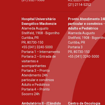
(61) 3521-9300
RJ
,
22251-040
(21) 2114-5252
Hospital Universitário
Pronto Atendimento 24
Evangélico Mackenzie
particular e convênios -
Alameda Augusto
Adulto e Pediátrico
Stellfeld, 1908 - Bigorrilho
Alameda Augusto
Curitiba, PR
Stellfeld, 1908 - Bigorrilh
PR
,
80730-150
Curitiba, PR
+55 (041) 3240-5000
Portaria 3
Portaria 1 – Internamento
PR
,
80730-150
Portaria 2 – Entrada de
+55 (041) 3240-5000
visitantes e
acompanhantes
Portaria 3 – Pronto
Atendimento 24h
particular e convênios
Adulto e Pediátrico
Portaria 4 – Pronto
Socorro 24h
Ambulatório II - (Cândido
Centro de Oncologia