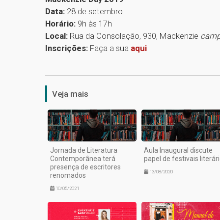
Data:
28 de setembro
Horário:
9h às 17h
Local:
Rua da Consolação, 930, Mackenzie
camp
Inscrições:
Faça a sua
aqui
Veja mais
Jornada de Literatura
Aula Inaugural discute
Contemporânea terá
papel de festivais literár
presença de escritores
13/08/2020
renomados
10/05/2021