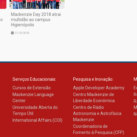
Mackenzie Day 2018 atrai
ao
multidão ao campus
Higienópolis
11/10/2018
Serviços Educacionais:
Pesquisa e Inovação:
M
Cursos de Extensão
Apple Developer Academy
E
Mackenzie Language
Centro Mackenzie de
R
Center
Liberdade Econômica
R
Universidade Aberta do
Centro de Rádio
M
Tempo Útil
Astronomia e Astrofísica
N
Mackenzie
International Affairs (COI)
Coordenadoria de
Fomento à Pesquisa (CFP)