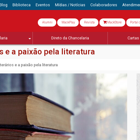
Blog
Biblioteca
Eventos
Mídias / Notícias
Colaboradores
Atendime
Alumni
MackPlay
Revista
MackStore
Portal 
aria
Direto da Chancelaria
Cartas 
s e a paixão pela literatura
terários e a paixão pela literatura