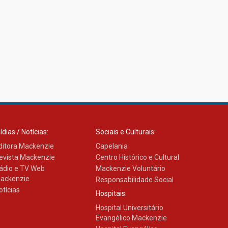
27.02.2026
Mackenzie recepciona
calouros do primeiro
semestre de 2026
06.02.2026
ídias / Notícias:
Sociais e Culturais:
ditora Mackenzie
Capelania
evista Mackenzie
Centro Histórico e Cultural
ádio e TV Web
Mackenzie Voluntário
ackenzie
Responsabilidade Social
otícias
Hospitais:
Hospital Universitário
Evangélico Mackenzie