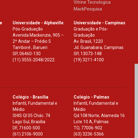
Vitrine Tecnologica
MackPesquisa
le
Universidade - Alphaville
Universidade - Campinas
Pós-Graduação
Graduação e Pós-
Avenida Mackenzie, 905 –
Graduação
2º Andar – Prédio 5
Av. Brasil, 1220
Tamboré , Barueri
Jd. Guanabara, Campinas
SP
,
06460-130
SP
,
13073-148
(11) 3555-2048/2022.
(19) 3211-4100
Colégio - Brasília
Colégio - Palmas
Infantil, Fundamental e
Infantil, Fundamental e
Médio
Médio
SHIS Ql 05 Chác. 74
Qd.108 Norte, Alameda 16
Lago Sul, Brasília
Lote 10 A, Palmas
DF
,
71600-500
TO
,
77006-902
(61) 2106-9000
(63) 3236-5366