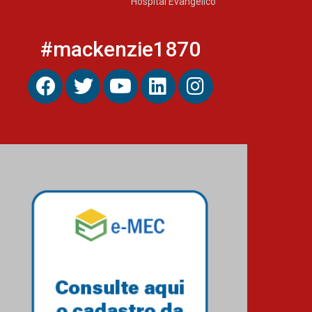
Hospital Evangélico
#mackenzie1870