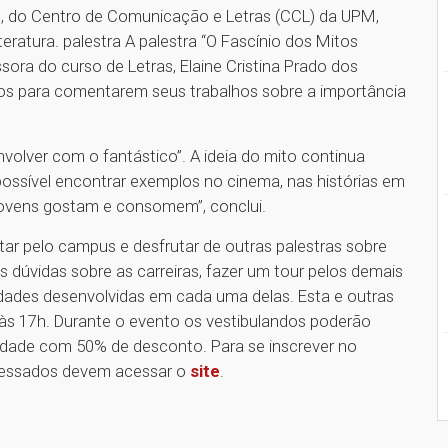
as, do Centro de Comunicação e Letras (CCL) da UPM,
eratura. palestra A palestra “O Fascínio dos Mitos
ssora do curso de Letras, Elaine Cristina Prado dos
os para comentarem seus trabalhos sobre a importância
 envolver com o fantástico”. A ideia do mito continua
 possível encontrar exemplos no cinema, nas histórias em
 jovens gostam e consomem”, conclui.
itar pelo campus e desfrutar de outras palestras sobre
s dúvidas sobre as carreiras, fazer um tour pelos demais
ividades desenvolvidas em cada uma delas. Esta e outras
s 17h. Durante o evento os vestibulandos poderão
rsidade com 50% de desconto. Para se inscrever no
eressados devem acessar o
site
.