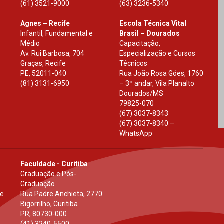
(61) 3521-9000
(63) 3236-5340
Agnes – Recife
Escola Técnica Vital
Infantil, Fundamental e
Brasil – Dourados
Médio
Capacitação,
Av. Rui Barbosa, 704
Especialização e Cursos
Graças, Recife
Técnicos
PE
,
52011-040
Rua João Rosa Góes, 1760
(81) 3131-6950
– 3º andar, Vila Planalto
Dourados
/
MS
79825-070
(67) 3037-8343
(67) 3037-8340 –
WhatsApp
Faculdade - Curitiba
Graduação e Pós-
Graduação
 e
Rua Padre Anchieta, 2770
Bigorrilho, Curitiba
PR
,
80730-000