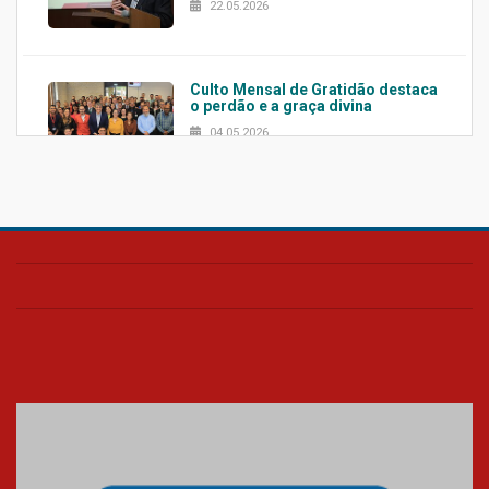
22.05.2026
Culto Mensal de Gratidão destaca
o perdão e a graça divina
04.05.2026
Confira como foi o culto mensal
de março
26.03.2026
Cerimônia do Jaleco marca
entrada de novos alunos de
Medicina em Alphaville
09.03.2026