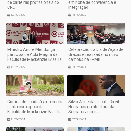
de carteiras profissionais do
em noite de convivência e
CRC
integração
14/05/2025
13/05/2025
Ministro André Mendonça
Celebração do Dia de Ação de
participa de Aula Magna da
Graças é realizada no novo
Faculdade Mackenzie Brasília
campus na FPMB
11/02/2025
03/12/2024
Corrida dedicada às mulheres
Silvio Almeida discute Direitos
conta com apoio da
Humanos na abertura da
Faculdade Mackenzie Brasília
Semana Jurídica
11/09/2024
27/08/2024