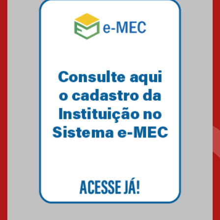
Mackenzie mobiliza campanha
solidária para apoiar famílias em
Minas Gerais
05.03.2026
Primeiro culto do ano ressalta o
agradecimento
27.02.2026
Mackenzie recepciona calouros
do primeiro semestre de 2026
06.02.2026