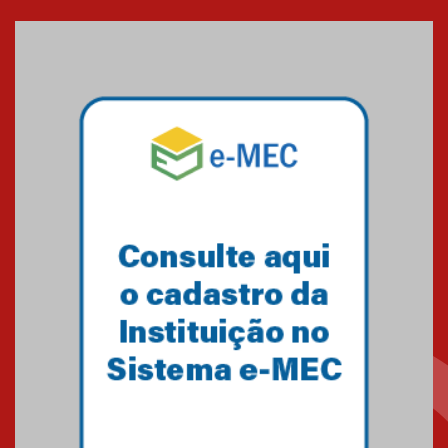
entrada de novos alunos de
Medicina em Alphaville
09.03.2026
Mackenzie mobiliza campanha
solidária para apoiar famílias em
Minas Gerais
05.03.2026
Primeiro culto do ano ressalta o
agradecimento
27.02.2026
Mackenzie recepciona calouros
do primeiro semestre de 2026
06.02.2026