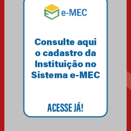
Mackenzie mobiliza campanha
solidária para apoiar famílias em
Minas Gerais
05.03.2026
Primeiro culto do ano ressalta o
agradecimento
27.02.2026
Mackenzie recepciona calouros
do primeiro semestre de 2026
06.02.2026