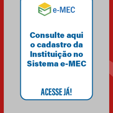
Mackenzie mobiliza campanha
solidária para apoiar famílias em
Minas Gerais
05.03.2026
Primeiro culto do ano ressalta o
agradecimento
27.02.2026
Mackenzie recepciona calouros
do primeiro semestre de 2026
06.02.2026