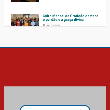
Culto Mensal de Gratidão destaca
o perdão e a graça divina
04.05.2026
Confira como foi o culto mensal
de março
26.03.2026
Cerimônia do Jaleco marca
entrada de novos alunos de
Medicina em Alphaville
09.03.2026