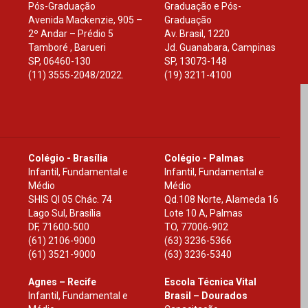
Pós-Graduação
Graduação e Pós-
Avenida Mackenzie, 905 –
Graduação
2º Andar – Prédio 5
Av. Brasil, 1220
Tamboré , Barueri
Jd. Guanabara, Campinas
SP
,
06460-130
SP
,
13073-148
(11) 3555-2048/2022.
(19) 3211-4100
Colégio - Brasília
Colégio - Palmas
Infantil, Fundamental e
Infantil, Fundamental e
Médio
Médio
SHIS Ql 05 Chác. 74
Qd.108 Norte, Alameda 16
Lago Sul, Brasília
Lote 10 A, Palmas
DF
,
71600-500
TO
,
77006-902
(61) 2106-9000
(63) 3236-5366
(61) 3521-9000
(63) 3236-5340
Agnes – Recife
Escola Técnica Vital
Infantil, Fundamental e
Brasil – Dourados