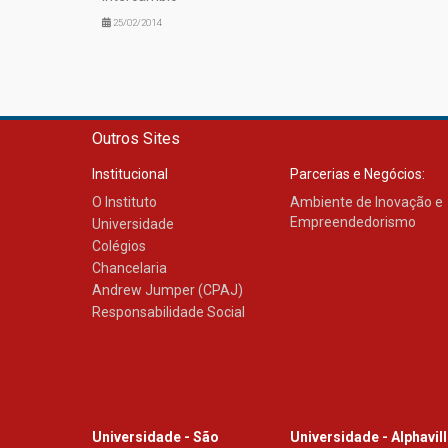
25/02/2014
Outros Sites
Institucional
Parcerias e Negócios:
O Instituto
Ambiente de Inovação e
Empreendedorismo
Universidade
Colégios
Chancelaria
Andrew Jumper (CPAJ)
Responsabilidade Social
Universidade - São
Universidade - Alphavil