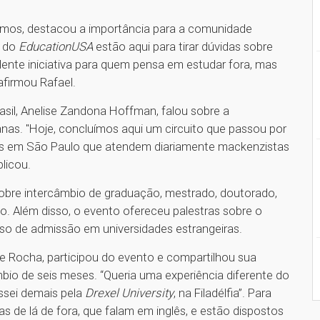
Lemos, destacou a importância para a comunidade
 do
EducationUSA
estão aqui para tirar dúvidas sobre
lente iniciativa para quem pensa em estudar fora, mas
afirmou Rafael.
asil, Anelise Zandona Hoffman, falou sobre a
anas. "Hoje, concluímos aqui um circuito que passou por
res em São Paulo que atendem diariamente mackenzistas
plicou.
sobre intercâmbio de graduação, mestrado, doutorado,
do. Além disso, o evento ofereceu palestras sobre o
so de admissão em universidades estrangeiras.
e Rocha, participou do evento e compartilhou sua
bio de seis meses. “Queria uma experiência diferente do
essei demais pela
Drexel University
, na Filadélfia”. Para
s de lá de fora, que falam em inglês, e estão dispostos