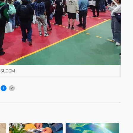
r/SUCOM
Anal
Men
1
2