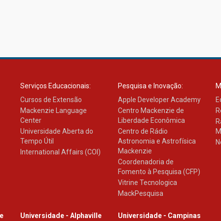
Serviços Educacionais:
Pesquisa e Inovação:
M
Cursos de Extensão
Apple Developer Academy
E
Mackenzie Language
Centro Mackenzie de
R
Center
Liberdade Econômica
R
Universidade Aberta do
Centro de Rádio
M
Tempo Útil
Astronomia e Astrofísica
N
Mackenzie
International Affairs (COI)
Coordenadoria de
Fomento à Pesquisa (CFP)
Vitrine Tecnologica
MackPesquisa
le
Universidade - Alphaville
Universidade - Campinas