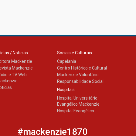
ídias / Notícias:
Sociais e Culturais:
ditora Mackenzie
Capelania
evista Mackenzie
Centro Histórico e Cultural
ádio e TV Web
Mackenzie Voluntário
ackenzie
Responsabilidade Social
otícias
Hospitais:
Hospital Universitário
Evangélico Mackenzie
Hospital Evangélico
#mackenzie1870