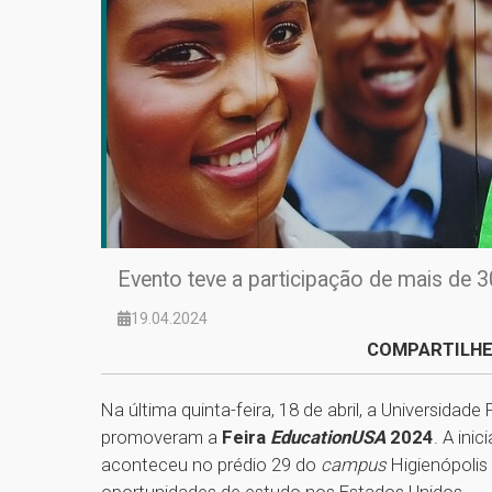
Evento teve a participação de mais de 
19.04.2024
COMPARTILHE
Na última quinta-feira, 18 de abril, a Universida
promoveram a
Feira
EducationUSA
2024
. A ini
aconteceu no prédio 29 do
campus
Higienópolis
oportunidades de estudo nos Estados Unidos.