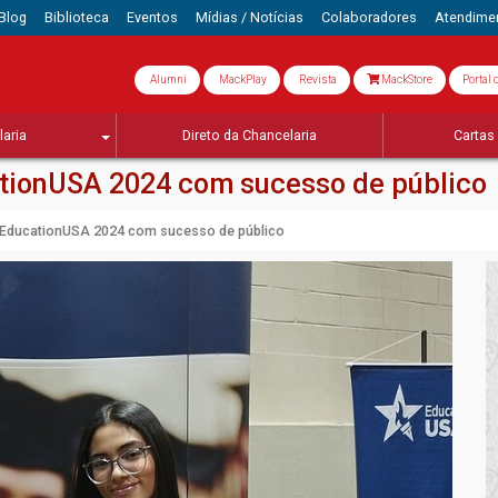
Blog
Biblioteca
Eventos
Mídias / Notícias
Colaboradores
Atendime
Alumni
MackPlay
Revista
MackStore
Portal 
aria
Direto da Chancelaria
Cartas 
tionUSA 2024 com sucesso de público
 EducationUSA 2024 com sucesso de público