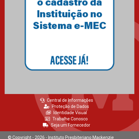
27.02.2026
Mackenzie recepciona calouros
do primeiro semestre de 2026
06.02.2026
Central de Informações
Proteção de Dados
Identidade Visual
Trabalhe Conosco
Seja um Fornecedor
© Copyright - 2026 - Instituto Presbiteriano Mackenzie