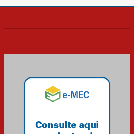
Confira como foi o culto mensal
de março
26.03.2026
Cerimônia do Jaleco marca
entrada de novos alunos de
Medicina em Alphaville
09.03.2026
Mackenzie mobiliza campanha
solidária para apoiar famílias em
Minas Gerais
05.03.2026
Primeiro culto do ano ressalta o
agradecimento