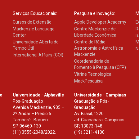
Serviços Educacionais:
Pesquisa e Inovação:
M
Cursos de Extensão
Apple Developer Academy
E
Mackenzie Language
Centro Mackenzie de
R
Center
Liberdade Econômica
R
Universidade Aberta do
Centro de Rádio
M
Tempo Útil
Astronomia e Astrofísica
N
Mackenzie
International Affairs (COI)
Coordenadoria de
Fomento à Pesquisa (CFP)
Vitrine Tecnologica
MackPesquisa
le
Universidade - Alphaville
Universidade - Campinas
Pós-Graduação
Graduação e Pós-
Avenida Mackenzie, 905 –
Graduação
2º Andar – Prédio 5
Av. Brasil, 1220
Tamboré , Barueri
Jd. Guanabara, Campinas
SP
,
06460-130
SP
,
13073-148
(11) 3555-2048/2022.
(19) 3211-4100