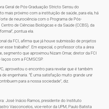
dora Geral de Pós-Graduação Stricto Sensu do
 mais próximo com a instituição de saúde, para ela, há
forte de neurociência com o Programa de Pós-
Centro de Ciências Biológicas e da Saúde (CCBS), da
ormal”, pontua ela.
onal da FCI, afirma que já houve submissão de projetos
r esse trabalho”. Em especial, o professor cita a área
de, segmento que aproximou Nizam Omar, diretor da FCI
de laços com a FCMSCSP.
AVC, aproveitou o encontro para revelar que é também
de engenharia. “É uma satisfação muito grande unir
contribuem para a nossa sociedade”, diz.
ra: José Inácio Ramos, presidente do Instituto
astro Vasconcelos, vice-reitor da UPM; Paulo Batista