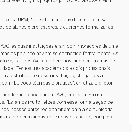
desenvolvia alguns projetos junto à FCMSCSP e visa
itor da UPM, “já existe muita atividade e pesquisa
 de alunos e professores, e queremos formalizar as
 FAVC, as duas instituições eram com moradores de uma
, mas os pais não haviam se conhecido formalmente. As
com ele, são possíveis também nos cinco programas de
ldade. “Temos três acadêmicos e dois profissionais,
om a estrutura de nossa instituição, chegamos à
ntribuições técnicas e práticas”, enfatiza o diretor.
unidade muito boa para a FAVC, que está em um
os. “Estamos muito felizes com essa formalização de
ra nós, nossos parceiros e também para a comunidade
dar a modernizar bastante nosso trabalho”, completa.