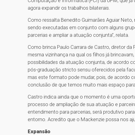
Computação e Informática (FCI) da UPM, que já 
agora expandir os trabalhos bilaterais.
Como ressalta Benedito Guimarães Aguiar Neto, re
sendo executadas em conjunto com alguns grupos
parcerias e ampliar a atuação conjunta”, relata.
Como brinca Paulo Carrara de Castro, diretor da
mesma vizinhança na qual os filhos já brincavam
possibilidades da atuação conjunta, de acordo 
pós-graduação stricto sensu oferecidos pela facu
mas este formato pode mudar, pois, de acordo c
conclusão de que temos muito mais espaço para co
Castro indica ainda que o momento é uma oport
processo de ampliação de sua atuação e parceir
entendimento para parcerias, será produtivo pa
entorno. Acredito que o Mackenzie possa nos aju
Expansão