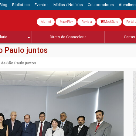
Blog
Biblioteca
Eventos
Mídias / Notícias
Colaboradores
Atendime
Alumni
MackPlay
Revista
MackStore
Portal 
aria
Direto da Chancelaria
Cartas 
 Paulo juntos
 de São Paulo juntos