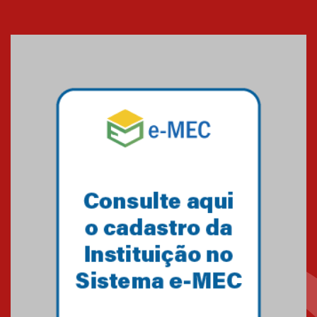
Cerimônia do Jaleco marca
entrada de novos alunos de
Medicina em Alphaville
09.03.2026
Mackenzie mobiliza campanha
solidária para apoiar famílias em
Minas Gerais
05.03.2026
Primeiro culto do ano ressalta o
agradecimento
27.02.2026
Mackenzie recepciona calouros
do primeiro semestre de 2026