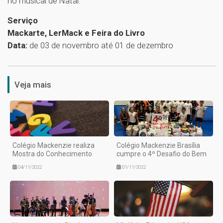
no musical de Natal.
Serviço
Mackarte, LerMack e Feira do Livro
Data:
de 03 de novembro até 01 de dezembro
1
Veja mais
Colégio Mackenzie realiza
Colégio Mackenzie Brasília
Mostra do Conhecimento
cumpre o 4º Desafio do Bem
04/11/2022
01/11/2022