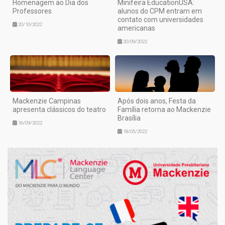
Homenagem ao Dia dos
Minifeira EducationUSA:
Professores
alunos do CPM entram em
contato com universidades
20/10/2022
americanas
20/09/2022
Mackenzie Campinas
Após dois anos, Festa da
apresenta clássicos do teatro
Família retorna ao Mackenzie
Brasília
16/09/2022
18/05/2022