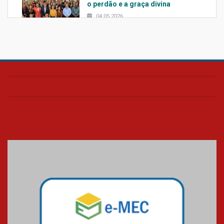
o perdão e a graça divina
04.05.2026
Confira como foi o culto mensal
de março
26.03.2026
Cerimônia do Jaleco marca
entrada de novos alunos de
Medicina em Alphaville
09.03.2026
Mackenzie mobiliza campanha
solidária para apoiar famílias em
Minas Gerais
05.03.2026