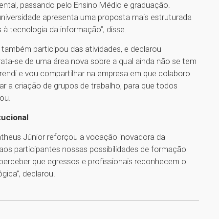
ntal, passando pelo Ensino Médio e graduação.
 universidade apresenta uma proposta mais estruturada
 à tecnologia da informação”, disse.
 também participou das atividades, e declarou
Trata-se de uma área nova sobre a qual ainda não se tem
prendi e vou compartilhar na empresa em que colaboro.
 a criação de grupos de trabalho, para que todos
ou.
tucional
atheus Júnior reforçou a vocação inovadora da
 aos participantes nossas possibilidades de formação
perceber que egressos e profissionais reconhecem o
ica”, declarou.
1