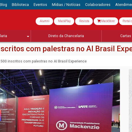
Blog
Biblioteca
Eventos
Mídias / Notícias
Colaboradores
Atendime
Alumni
MackPlay
Revista
MackStore
Portal 
aria
Direto da Chancelaria
Cartas 
scritos com palestras no AI Brasil Exp
500 inscritos com palestras no AI Brasil Experience