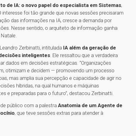
to de IA: o novo papel do especialista em Sistemas
,
O interesse foi tão grande que novas sessões precisaram
ração das informações na IA, cresce a demanda por
uções. Nesse sentido, o arquiteto de informação ganha
 Natale.
eandro Zerbinatti, intitulada
IA além da geração de
ecisões inteligentes
. Ele ressaltou que a verdadeira
mar dados em decisões estratégicas. “Organizações
em, otimizam e decidem — promovendo um processo
soas, mas amplia sua percepção e capacidade de agir no
cisões híbridas, na qual humanos e máquinas
es e preparadas para o futuro”, destacou Zerbinatti.
nde público com a palestra
Anatomia de um Agente de
ocínio
, que teve sessões extras para atender à