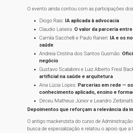
O evento ainda contou com as participações dos
Diogo Rais:
IA aplicada à advocacia
Claudio Larieira:
O valor da parceria entre 
Camila Sacchelli e Paulo Ranieri:
IA e os n
saúde
Andreia Cristina dos Santos Gusmão:
Ofic
negócio
Gustavo Scalabrini e Luiz Alberto Fresl Ba
artificial na saúde e arquitetura
Ana Lúcia Lopes:
Parcerias em rede — os 
conhecimento aplicado, ensino e form
Dirceu Matheus Júnior e Leandro Zerbinatt
Depoimentos que reforçam a relevância da ini
O antigo mackenzista do curso de Administração 
busca de especialização e relatou o apoio que a