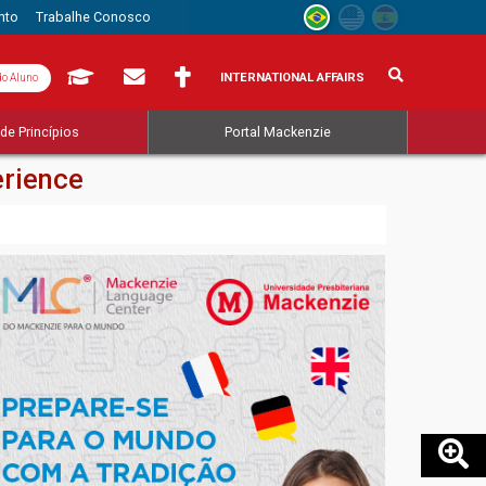
nto
Trabalhe Conosco
INTERNATIONAL AFFAIRS
do Aluno
de Princípios
Portal Mackenzie
erience