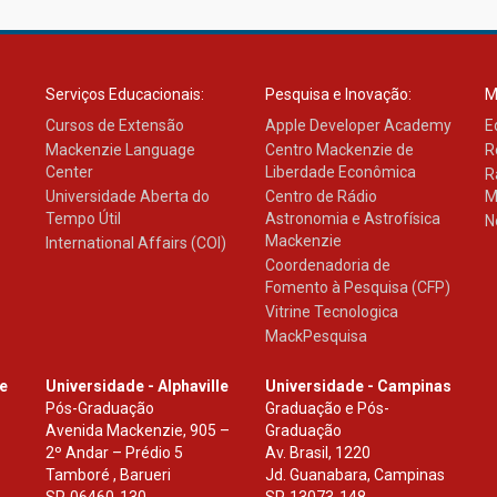
Serviços Educacionais:
Pesquisa e Inovação:
M
Cursos de Extensão
Apple Developer Academy
E
Mackenzie Language
Centro Mackenzie de
R
Center
Liberdade Econômica
R
Universidade Aberta do
Centro de Rádio
M
Tempo Útil
Astronomia e Astrofísica
N
Mackenzie
International Affairs (COI)
Coordenadoria de
Fomento à Pesquisa (CFP)
Vitrine Tecnologica
MackPesquisa
le
Universidade - Alphaville
Universidade - Campinas
Pós-Graduação
Graduação e Pós-
Avenida Mackenzie, 905 –
Graduação
2º Andar – Prédio 5
Av. Brasil, 1220
Tamboré , Barueri
Jd. Guanabara, Campinas