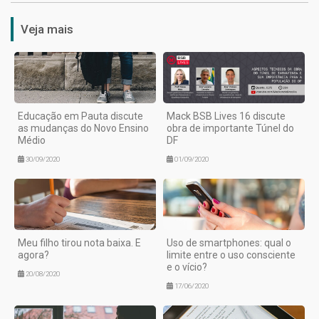
Veja mais
Educação em Pauta discute
Mack BSB Lives 16 discute
as mudanças do Novo Ensino
obra de importante Túnel do
Médio
DF
30/09/2020
01/09/2020
Meu filho tirou nota baixa. E
Uso de smartphones: qual o
agora?
limite entre o uso consciente
e o vício?
20/08/2020
17/06/2020