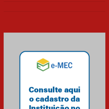
26.03.2026
Cerimônia do Jaleco marca
entrada de novos alunos de
Medicina em Alphaville
09.03.2026
Mackenzie mobiliza campanha
solidária para apoiar famílias em
Minas Gerais
05.03.2026
Primeiro culto do ano ressalta o
agradecimento
27.02.2026