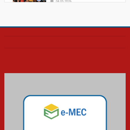
04.05.2026
Confira como foi o culto mensal
de março
26.03.2026
Cerimônia do Jaleco marca
entrada de novos alunos de
Medicina em Alphaville
09.03.2026
Mackenzie mobiliza campanha
solidária para apoiar famílias em
Minas Gerais
05.03.2026