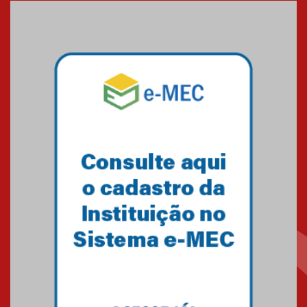
Medicina em Alphaville
09.03.2026
Mackenzie mobiliza campanha
solidária para apoiar famílias em
Minas Gerais
05.03.2026
Primeiro culto do ano ressalta o
agradecimento
27.02.2026
Mackenzie recepciona calouros
do primeiro semestre de 2026
06.02.2026