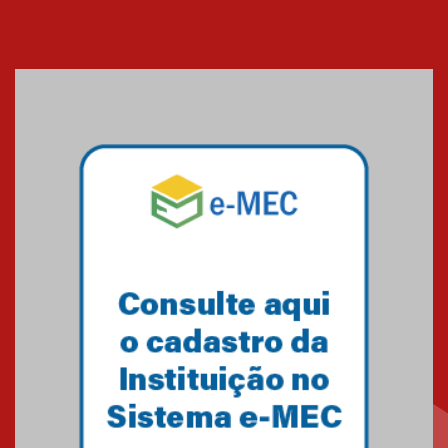
Cerimônia do Jaleco marca
entrada de novos alunos de
Medicina em Alphaville
09.03.2026
Mackenzie mobiliza campanha
solidária para apoiar famílias em
Minas Gerais
05.03.2026
Primeiro culto do ano ressalta o
agradecimento
27.02.2026
Mackenzie recepciona calouros