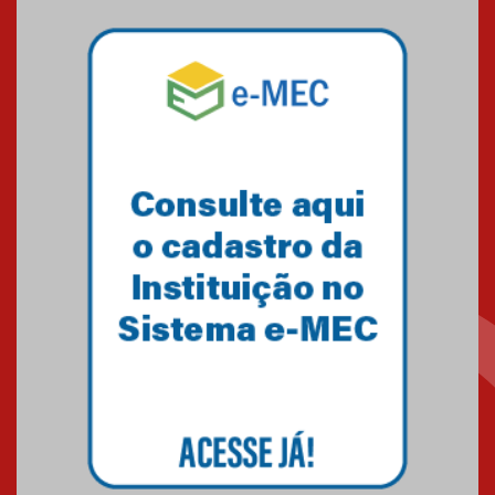
Mackenzie mobiliza campanha
solidária para apoiar famílias em
Minas Gerais
05.03.2026
Primeiro culto do ano ressalta o
agradecimento
27.02.2026
Mackenzie recepciona calouros
do primeiro semestre de 2026
06.02.2026