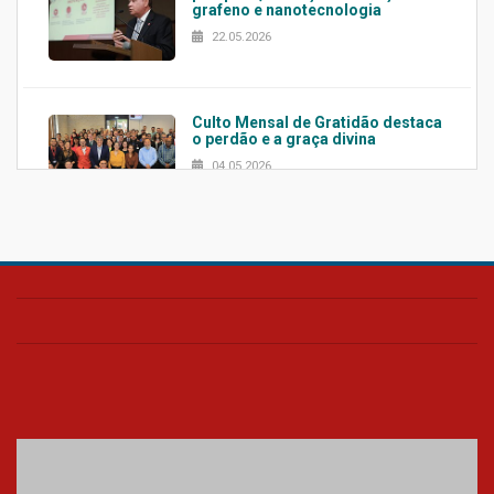
grafeno e nanotecnologia
22.05.2026
Culto Mensal de Gratidão destaca
o perdão e a graça divina
04.05.2026
Confira como foi o culto mensal
de março
26.03.2026
Cerimônia do Jaleco marca
entrada de novos alunos de
Medicina em Alphaville
09.03.2026