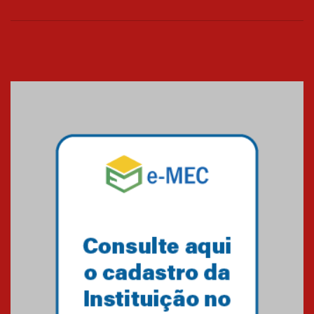
Cerimônia do Jaleco marca
entrada de novos alunos de
Medicina em Alphaville
09.03.2026
Mackenzie mobiliza campanha
solidária para apoiar famílias em
Minas Gerais
05.03.2026
Primeiro culto do ano ressalta o
agradecimento
27.02.2026