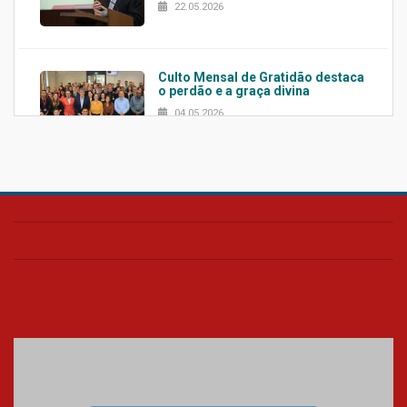
22.05.2026
Culto Mensal de Gratidão destaca
o perdão e a graça divina
04.05.2026
Confira como foi o culto mensal
de março
26.03.2026
Cerimônia do Jaleco marca
entrada de novos alunos de
Medicina em Alphaville
09.03.2026