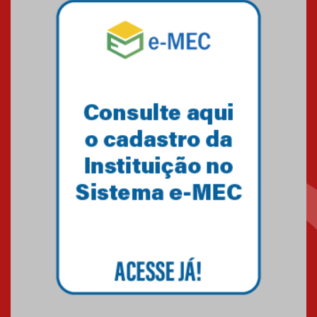
Mackenzie mobiliza campanha
solidária para apoiar famílias em
Minas Gerais
05.03.2026
Primeiro culto do ano ressalta o
agradecimento
27.02.2026
Mackenzie recepciona calouros
do primeiro semestre de 2026
06.02.2026