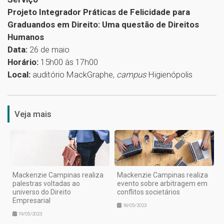
Projeto Integrador Práticas de Felicidade para
Graduandos em Direito: Uma questão de Direitos
Humanos
Data:
26 de maio
Horário:
15h00 às 17h00
Local:
auditório MackGraphe,
campus
Higienópolis
1
Veja mais
Mackenzie Campinas realiza
Mackenzie Campinas realiza
palestras voltadas ao
evento sobre arbitragem em
universo do Direito
conflitos societários
Empresarial
18/05/2023
19/05/2023