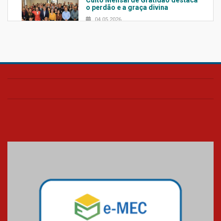
Culto Mensal de Gratidão destaca
o perdão e a graça divina
04.05.2026
Confira como foi o culto mensal
de março
26.03.2026
Cerimônia do Jaleco marca
entrada de novos alunos de
Medicina em Alphaville
09.03.2026
Mackenzie mobiliza campanha
solidária para apoiar famílias em
Minas Gerais