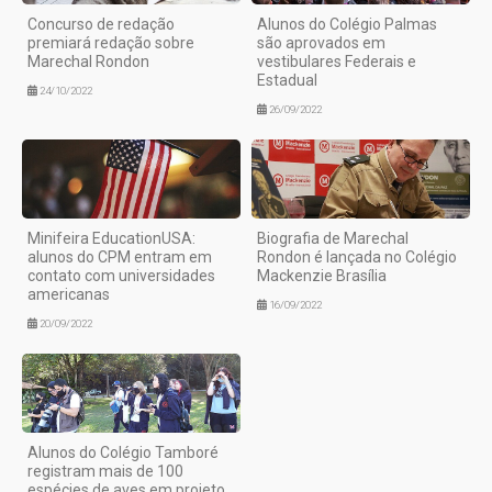
Concurso de redação
Alunos do Colégio Palmas
premiará redação sobre
são aprovados em
Marechal Rondon
vestibulares Federais e
Estadual
24/10/2022
26/09/2022
Minifeira EducationUSA:
Biografia de Marechal
alunos do CPM entram em
Rondon é lançada no Colégio
contato com universidades
Mackenzie Brasília
americanas
16/09/2022
20/09/2022
Alunos do Colégio Tamboré
registram mais de 100
espécies de aves em projeto