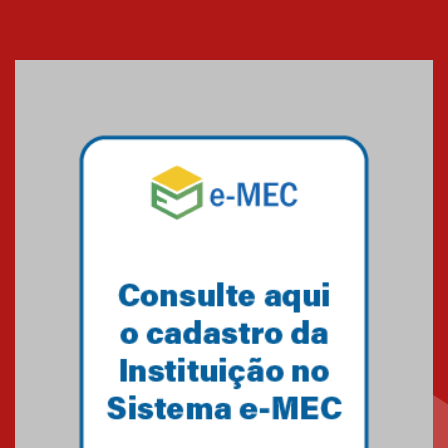
Cerimônia do Jaleco marca
entrada de novos alunos de
Medicina em Alphaville
09.03.2026
Mackenzie mobiliza campanha
solidária para apoiar famílias em
Minas Gerais
05.03.2026
Primeiro culto do ano ressalta o
agradecimento
27.02.2026
Mackenzie recepciona calouros
do primeiro semestre de 2026