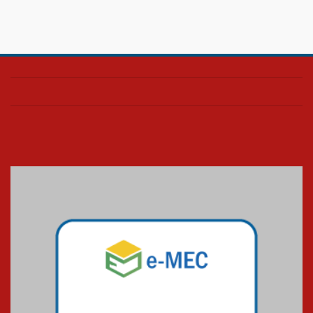
Confira como foi o culto mensal
de março
26.03.2026
Cerimônia do Jaleco marca
entrada de novos alunos de
Medicina em Alphaville
09.03.2026
Mackenzie mobiliza campanha
solidária para apoiar famílias em
Minas Gerais
05.03.2026