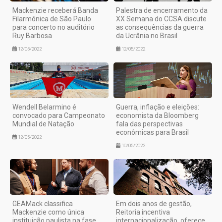
Mackenzie receberá Banda
Palestra de encerramento da
Filarmônica de São Paulo
XX Semana do CCSA discute
para concerto no auditório
as consequências da guerra
Ruy Barbosa
da Ucrânia no Brasil
12/05/2022
12/05/2022
Wendell Belarmino é
Guerra, inflação e eleições:
convocado para Campeonato
economista da Bloomberg
Mundial de Natação
fala das perspectivas
econômicas para Brasil
12/05/2022
10/05/2022
GEAMack classifica
Em dois anos de gestão,
Mackenzie como única
Reitoria incentiva
instituição paulista na fase
internacionalização, oferece