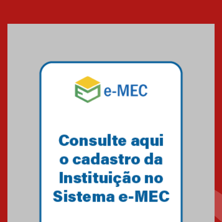
Cerimônia do Jaleco marca
entrada de novos alunos de
Medicina em Alphaville
09.03.2026
Mackenzie mobiliza campanha
solidária para apoiar famílias em
Minas Gerais
05.03.2026
Primeiro culto do ano ressalta o
agradecimento
27.02.2026
Mackenzie recepciona calouros
do primeiro semestre de 2026