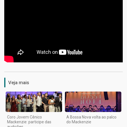
1
Veja mais
Coro Jovem Cênico
A Bossa Nova volta ao palco
Mackenzie: participe das
do Mackenzie
audições