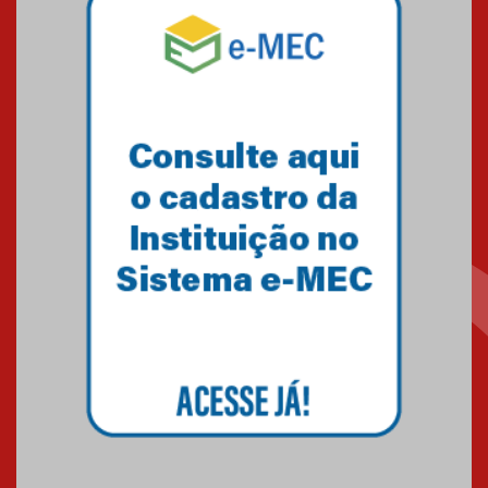
Mackenzie mobiliza campanha
solidária para apoiar famílias em
Minas Gerais
05.03.2026
Primeiro culto do ano ressalta o
agradecimento
27.02.2026
Mackenzie recepciona calouros
do primeiro semestre de 2026
06.02.2026