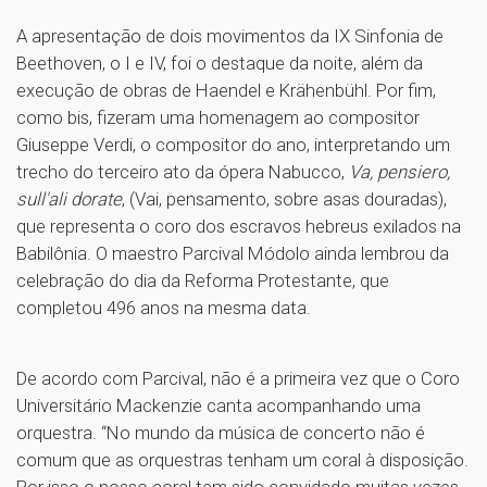
A apresentação de dois movimentos da IX Sinfonia de
Beethoven, o I e IV, foi o destaque da noite, além da
execução de obras de Haendel e Krähenbühl. Por fim,
como bis, fizeram uma homenagem ao compositor
Giuseppe Verdi, o compositor do ano, interpretando um
trecho do terceiro ato da ópera Nabucco,
Va, pensiero,
sull'ali dorate
, (Vai, pensamento, sobre asas douradas),
que representa o coro dos escravos hebreus exilados na
Babilônia. O maestro Parcival Módolo ainda lembrou da
celebração do dia da Reforma Protestante, que
completou 496 anos na mesma data.
De acordo com Parcival, não é a primeira vez que o Coro
Universitário Mackenzie canta acompanhando uma
orquestra. “No mundo da música de concerto não é
comum que as orquestras tenham um coral à disposição.
Por isso o nosso coral tem sido convidado muitas vezes