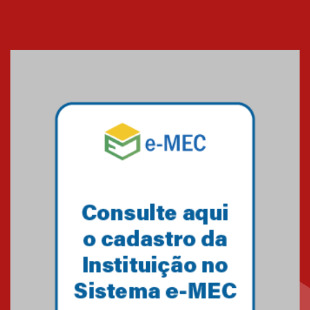
Cerimônia do Jaleco marca
entrada de novos alunos de
Medicina em Alphaville
09.03.2026
Mackenzie mobiliza campanha
solidária para apoiar famílias em
Minas Gerais
05.03.2026
Primeiro culto do ano ressalta o
agradecimento
27.02.2026
Mackenzie recepciona calouros