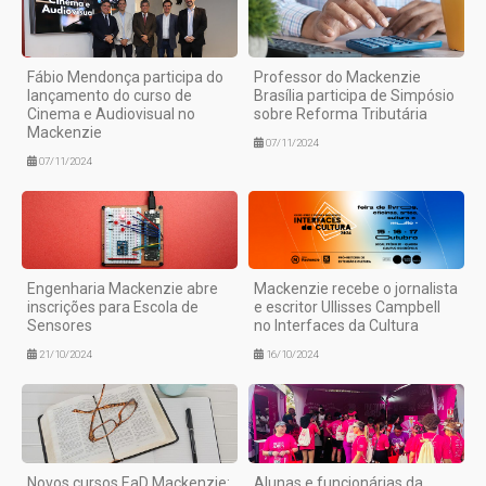
Fábio Mendonça participa do
Professor do Mackenzie
lançamento do curso de
Brasília participa de Simpósio
Cinema e Audiovisual no
sobre Reforma Tributária
Mackenzie
07/11/2024
07/11/2024
Engenharia Mackenzie abre
Mackenzie recebe o jornalista
inscrições para Escola de
e escritor Ullisses Campbell
Sensores
no Interfaces da Cultura
21/10/2024
16/10/2024
Novos cursos EaD Mackenzie:
Alunas e funcionárias da