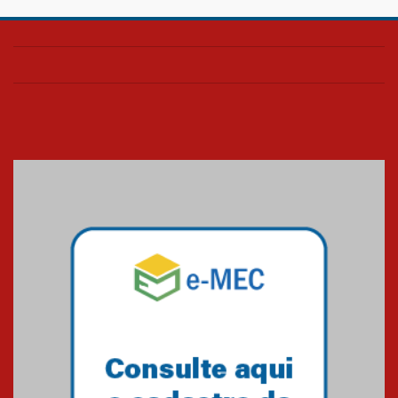
Confira como foi o culto mensal
de março
26.03.2026
Cerimônia do Jaleco marca
entrada de novos alunos de
Medicina em Alphaville
09.03.2026
Mackenzie mobiliza campanha
solidária para apoiar famílias em
Minas Gerais
05.03.2026
Primeiro culto do ano ressalta o
agradecimento