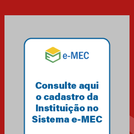
Cerimônia do Jaleco marca
entrada de novos alunos de
Medicina em Alphaville
09.03.2026
Mackenzie mobiliza campanha
solidária para apoiar famílias em
Minas Gerais
05.03.2026
Primeiro culto do ano ressalta o
agradecimento
27.02.2026
Mackenzie recepciona calouros
do primeiro semestre de 2026