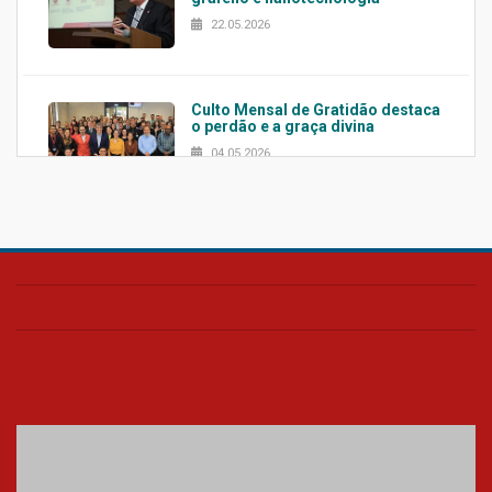
22.05.2026
Culto Mensal de Gratidão destaca
o perdão e a graça divina
04.05.2026
Confira como foi o culto mensal
de março
26.03.2026
Cerimônia do Jaleco marca
entrada de novos alunos de
Medicina em Alphaville
09.03.2026