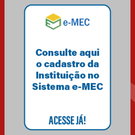
Mackenzie mobiliza campanha
solidária para apoiar famílias em
Minas Gerais
05.03.2026
Primeiro culto do ano ressalta o
agradecimento
27.02.2026
Mackenzie recepciona calouros
do primeiro semestre de 2026
06.02.2026