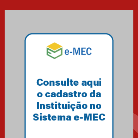
Cerimônia do Jaleco marca
entrada de novos alunos de
Medicina em Alphaville
09.03.2026
Mackenzie mobiliza campanha
solidária para apoiar famílias em
Minas Gerais
05.03.2026
Primeiro culto do ano ressalta o
agradecimento
27.02.2026
Mackenzie recepciona calouros
do primeiro semestre de 2026
06.02.2026