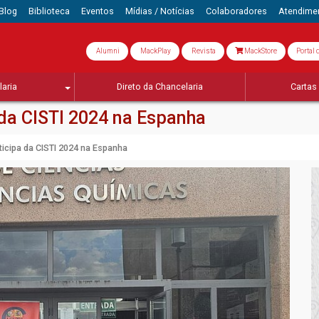
Blog
Biblioteca
Eventos
Mídias / Notícias
Colaboradores
Atendime
Alumni
MackPlay
Revista
MackStore
Portal 
aria
Direto da Chancelaria
Cartas 
da CISTI 2024 na Espanha
icipa da CISTI 2024 na Espanha