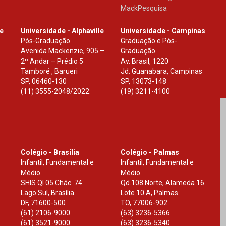
MackPesquisa
le
Universidade - Alphaville
Universidade - Campinas
Pós-Graduação
Graduação e Pós-
Avenida Mackenzie, 905 –
Graduação
2º Andar – Prédio 5
Av. Brasil, 1220
Tamboré , Barueri
Jd. Guanabara, Campinas
SP
,
06460-130
SP
,
13073-148
(11) 3555-2048/2022.
(19) 3211-4100
Colégio - Brasília
Colégio - Palmas
Infantil, Fundamental e
Infantil, Fundamental e
Médio
Médio
SHIS Ql 05 Chác. 74
Qd.108 Norte, Alameda 16
Lago Sul, Brasília
Lote 10 A, Palmas
DF
,
71600-500
TO
,
77006-902
(61) 2106-9000
(63) 3236-5366
(61) 3521-9000
(63) 3236-5340