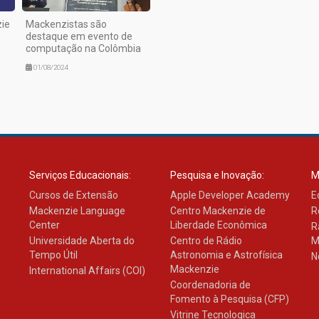
ie
Mackenzistas são
destaque em evento de
computação na Colômbia
01/08/2024
Serviços Educacionais:
Pesquisa e Inovação:
M
Cursos de Extensão
Apple Developer Academy
E
Mackenzie Language
Centro Mackenzie de
R
Center
Liberdade Econômica
R
Universidade Aberta do
Centro de Rádio
M
Tempo Útil
Astronomia e Astrofísica
N
Mackenzie
International Affairs (COI)
Coordenadoria de
Fomento à Pesquisa (CFP)
Vitrine Tecnologica