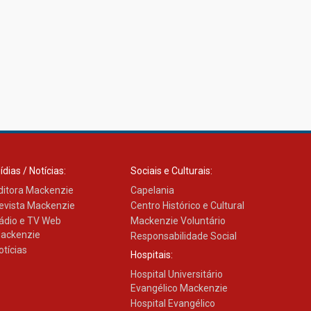
ídias / Notícias:
Sociais e Culturais:
ditora Mackenzie
Capelania
evista Mackenzie
Centro Histórico e Cultural
ádio e TV Web
Mackenzie Voluntário
ackenzie
Responsabilidade Social
otícias
Hospitais:
Hospital Universitário
Evangélico Mackenzie
Hospital Evangélico