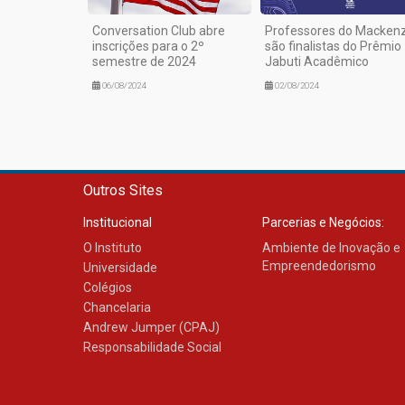
Conversation Club abre
Professores do Mackenz
inscrições para o 2º
são finalistas do Prêmio
semestre de 2024
Jabuti Acadêmico
06/08/2024
02/08/2024
Outros Sites
Institucional
Parcerias e Negócios:
O Instituto
Ambiente de Inovação e
Empreendedorismo
Universidade
Colégios
Chancelaria
Andrew Jumper (CPAJ)
Responsabilidade Social