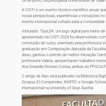
28 de junho, na prestigiada Universidade de Sal
A CISTI é um evento técnico-científico anual, q
novas perspectivas, experiências e inovações n
evento internacional voltado para a comunidade
Intitulado: “DysLEK: um jogo digital para treino de
apresentado na CISTI 2024 foi desenvolvido como
conclusão de curso, orientado pela professora V
graduação em Computação Aplicada da Faculda
disso, ganhou o prêmio de melhor Iniciação Cientí
professora Valéria, apresentaram trabalhos nest
Ana Grasielle Dionisio Correa, ambas do PPGCA/F
O artigo de Alan será publicado na Biblioteca Di
Scopus, EI-Compendex, INSPEC e Google Scholar.
internacional na University of Graz, Áustria.