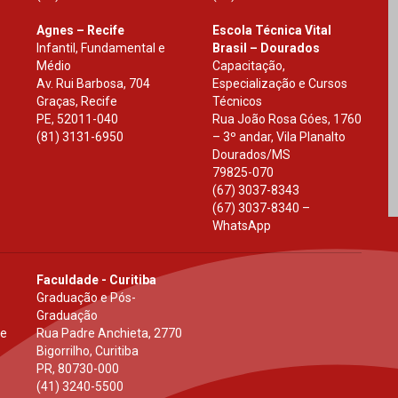
Agnes – Recife
Escola Técnica Vital
Infantil, Fundamental e
Brasil – Dourados
Médio
Capacitação,
Av. Rui Barbosa, 704
Especialização e Cursos
Graças, Recife
Técnicos
PE
,
52011-040
Rua João Rosa Góes, 1760
(81) 3131-6950
– 3º andar, Vila Planalto
Dourados
/
MS
79825-070
(67) 3037-8343
(67) 3037-8340 –
WhatsApp
Faculdade - Curitiba
Graduação e Pós-
Graduação
 e
Rua Padre Anchieta, 2770
Bigorrilho, Curitiba
PR
,
80730-000
(41) 3240-5500