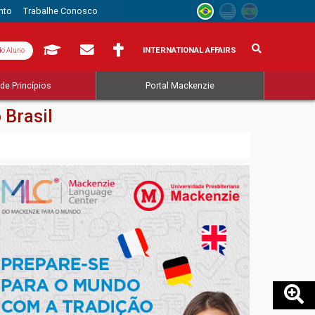
nto
Trabalhe Conosco
INTERNATIONAL AFFAIRS
do Aluno
de Princípios
Portal Mackenzie
 Brasil