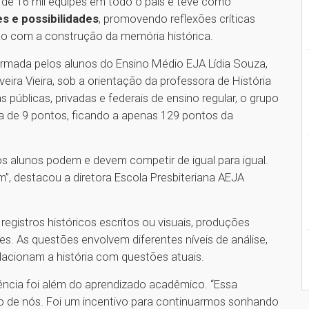
s de 16 mil equipes em todo o país e teve como
s e possibilidades
, promovendo reflexões críticas
ção com a construção da memória histórica.
ormada pelos alunos do Ensino Médio EJA Lídia Souza,
eira Vieira, sob a orientação da professora de História
 públicas, privadas e federais de ensino regular, o grupo
 de 9 pontos, ficando a apenas 129 pontos da
s alunos podem e devem competir de igual para igual.
ém”, destacou a diretora Escola Presbiteriana AEJA
egistros históricos escritos ou visuais, produções
fites. As questões envolvem diferentes níveis de análise,
elacionam a história com questões atuais.
ência foi além do aprendizado acadêmico. “Essa
ro de nós. Foi um incentivo para continuarmos sonhando