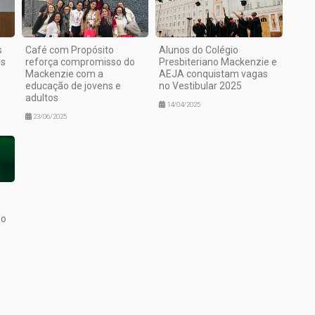
s
Café com Propósito
Alunos do Colégio
os
reforça compromisso do
Presbiteriano Mackenzie e
Mackenzie com a
AEJA conquistam vagas
educação de jovens e
no Vestibular 2025
adultos
14/04/2025
23/06/2025
io