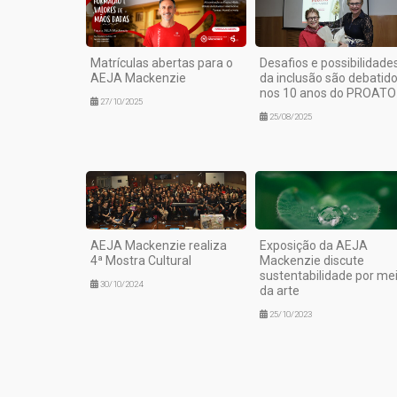
Matrículas abertas para o
Desafios e possibilidade
AEJA Mackenzie
da inclusão são debatid
nos 10 anos do PROATO
27/10/2025
25/08/2025
AEJA Mackenzie realiza
Exposição da AEJA
4ª Mostra Cultural
Mackenzie discute
sustentabilidade por me
30/10/2024
da arte
25/10/2023