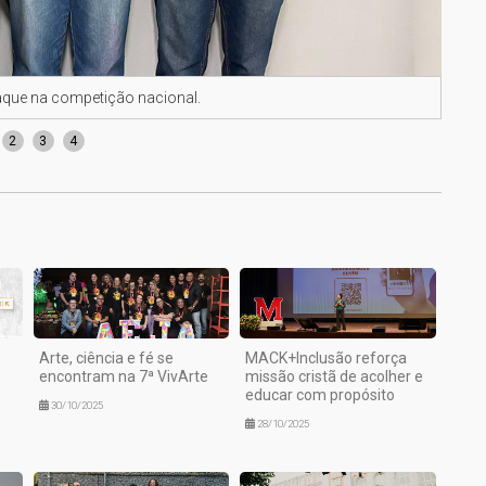
que na competição nacional.
Mome
2
3
4
Arte, ciência e fé se
MACK+Inclusão reforça
encontram na 7ª VivArte
missão cristã de acolher e
educar com propósito
30/10/2025
28/10/2025