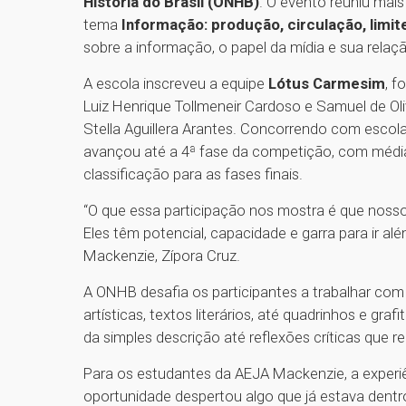
História do Brasil (ONHB)
. O evento reuniu mai
tema
Informação: produção, circulação, limite
sobre a informação, o papel da mídia e sua rela
A escola inscreveu a equipe
Lótus Carmesim
, f
Luiz Henrique Tollmeneir Cardoso e Samuel de Oliv
Stella Aguillera Arantes. Concorrendo com escolas
avançou até a 4ª fase da competição, com média
classificação para as fases finais.
“O que essa participação nos mostra é que nosso
Eles têm potencial, capacidade e garra para ir al
Mackenzie, Zípora Cruz.
A ONHB desafia os participantes a trabalhar com r
artísticas, textos literários, até quadrinhos e gra
da simples descrição até reflexões críticas que r
Para os estudantes da AEJA Mackenzie, a experi
oportunidade despertou algo que já estava dent