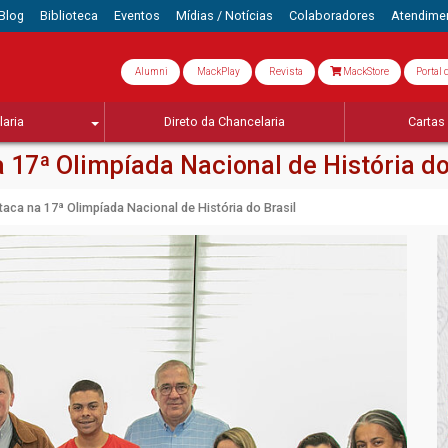
Blog
Biblioteca
Eventos
Mídias / Notícias
Colaboradores
Atendime
Alumni
MackPlay
Revista
MackStore
Portal 
aria
Direto da Chancelaria
Cartas 
17ª Olimpíada Nacional de História do
ca na 17ª Olimpíada Nacional de História do Brasil