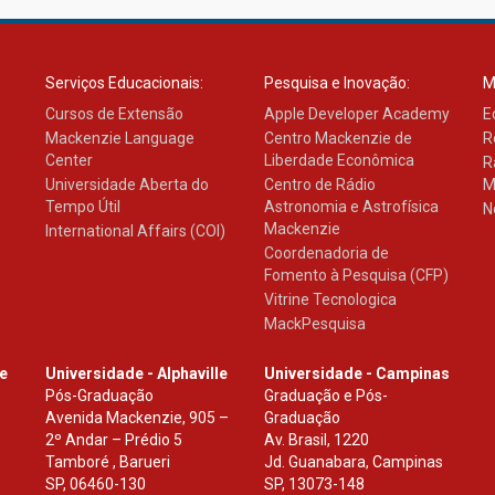
Serviços Educacionais:
Pesquisa e Inovação:
M
Cursos de Extensão
Apple Developer Academy
E
Mackenzie Language
Centro Mackenzie de
R
Center
Liberdade Econômica
R
Universidade Aberta do
Centro de Rádio
M
Tempo Útil
Astronomia e Astrofísica
N
Mackenzie
International Affairs (COI)
Coordenadoria de
Fomento à Pesquisa (CFP)
Vitrine Tecnologica
MackPesquisa
le
Universidade - Alphaville
Universidade - Campinas
Pós-Graduação
Graduação e Pós-
Avenida Mackenzie, 905 –
Graduação
2º Andar – Prédio 5
Av. Brasil, 1220
Tamboré , Barueri
Jd. Guanabara, Campinas
SP
,
06460-130
SP
,
13073-148