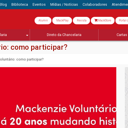
Blog
Biblioteca
Eventos
Mídias / Notícias
Colaboradores
Atendime
Alumni
MackPlay
Revista
MackStore
Portal 
aria
Direto da Chancelaria
Cartas 
io: como participar?
luntário: como participar?