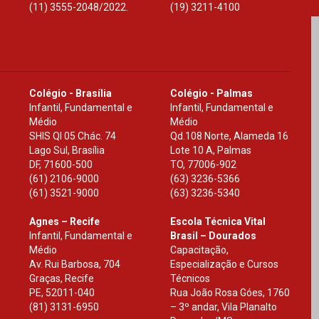
(11) 3555-2048/2022.
(19) 3211-4100
Colégio - Brasília
Colégio - Palmas
Infantil, Fundamental e
Infantil, Fundamental e
Médio
Médio
SHIS Ql 05 Chác. 74
Qd.108 Norte, Alameda 16
Lago Sul, Brasília
Lote 10 A, Palmas
DF
,
71600-500
TO
,
77006-902
(61) 2106-9000
(63) 3236-5366
(61) 3521-9000
(63) 3236-5340
Agnes – Recife
Escola Técnica Vital
Infantil, Fundamental e
Brasil – Dourados
Médio
Capacitação,
Av. Rui Barbosa, 704
Especialização e Cursos
Graças, Recife
Técnicos
PE
,
52011-040
Rua João Rosa Góes, 1760
(81) 3131-6950
– 3º andar, Vila Planalto