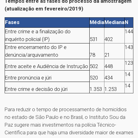
Tempos entre as fases do processo da amostragem
(atualização em fevereiro/2019)
Fases
Média
Mediana
N
Entre crime e a finalização do
144
inquérito policial (IP)
531
402
Entre encerramento do IP e
143
denúncia/arquivamento
78
21
123
Entre aceite e Audiência de Instrução
502
448
14
Entre pronúncia e júri
520
434
14
Entre crime e decisão do júri
1.353
1.253
Para reduzir o tempo de processamento de homicídios
no estado de São Paulo e no Brasil, o Instituto Sou da
Paz sugere mais investimentos na polícia Técnico-
Científica para que haja uma diversidade maior de exames