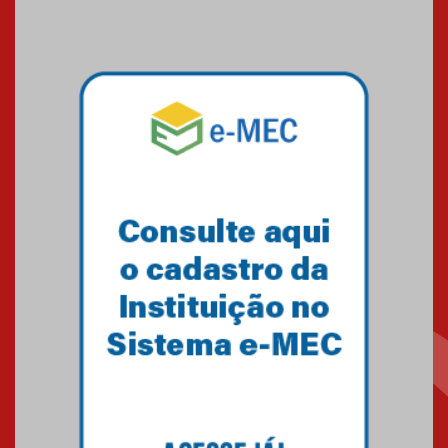
Medicina em Alphaville
09.03.2026
Mackenzie mobiliza campanha
solidária para apoiar famílias em
Minas Gerais
05.03.2026
Primeiro culto do ano ressalta o
agradecimento
27.02.2026
Mackenzie recepciona calouros
do primeiro semestre de 2026
06.02.2026