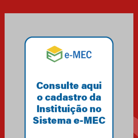
Cerimônia do Jaleco marca
entrada de novos alunos de
Medicina em Alphaville
09.03.2026
Mackenzie mobiliza campanha
solidária para apoiar famílias em
Minas Gerais
05.03.2026
Primeiro culto do ano ressalta o
agradecimento
27.02.2026
Mackenzie recepciona calouros
do primeiro semestre de 2026