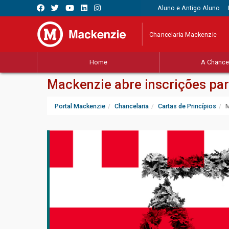
Aluno e Antigo Aluno
Chancelaria Mackenzie
Home
A Chancel
Mackenzie abre inscrições para
Portal Mackenzie
Chancelaria
Cartas de Princípios
M