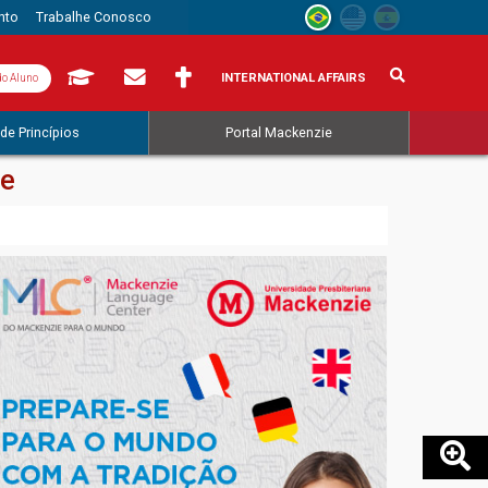
nto
Trabalhe Conosco
INTERNATIONAL AFFAIRS
do Aluno
de Princípios
Portal Mackenzie
de