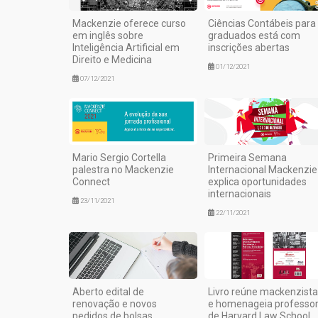
Mackenzie oferece curso
Ciências Contábeis para
em inglês sobre
graduados está com
Inteligência Artificial em
inscrições abertas
Direito e Medicina
01/12/2021
07/12/2021
Mario Sergio Cortella
Primeira Semana
palestra no Mackenzie
Internacional Mackenzie
Connect
explica oportunidades
internacionais
23/11/2021
22/11/2021
Aberto edital de
Livro reúne mackenzist
renovação e novos
e homenageia professo
pedidos de bolsas
de Harvard Law School