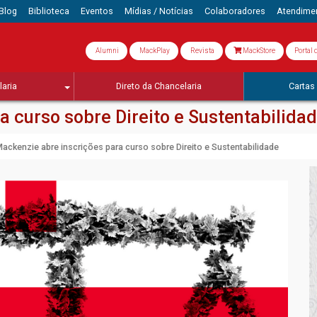
Blog
Biblioteca
Eventos
Mídias / Notícias
Colaboradores
Atendime
Alumni
MackPlay
Revista
MackStore
Portal 
aria
Direto da Chancelaria
Cartas 
 curso sobre Direito e Sustentabilida
ackenzie abre inscrições para curso sobre Direito e Sustentabilidade