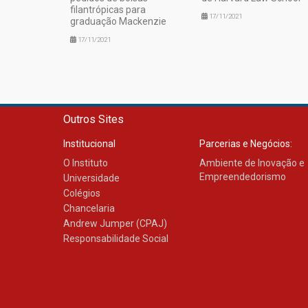
filantrópicas para
17/11/2021
graduação Mackenzie
17/11/2021
Outros Sites
Institucional
Parcerias e Negócios:
O Instituto
Ambiente de Inovação e
Empreendedorismo
Universidade
Colégios
Chancelaria
Andrew Jumper (CPAJ)
Responsabilidade Social