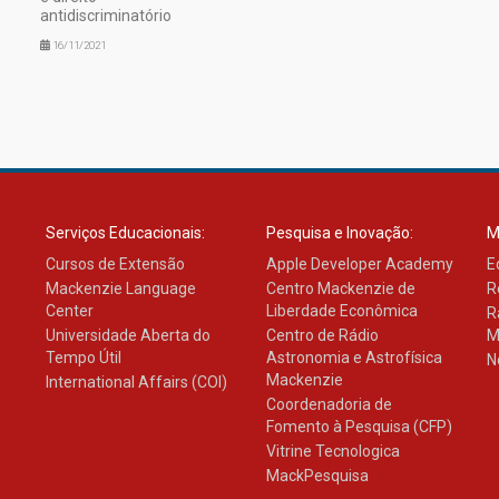
antidiscriminatório
16/11/2021
Serviços Educacionais:
Pesquisa e Inovação:
M
Cursos de Extensão
Apple Developer Academy
E
Mackenzie Language
Centro Mackenzie de
R
Center
Liberdade Econômica
R
Universidade Aberta do
Centro de Rádio
M
Tempo Útil
Astronomia e Astrofísica
N
Mackenzie
International Affairs (COI)
Coordenadoria de
Fomento à Pesquisa (CFP)
Vitrine Tecnologica
MackPesquisa