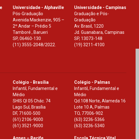
le
Universidade - Alphaville
Universidade - Campinas
Pós-Graduação
Graduação e Pós-
Avenida Mackenzie, 905 –
Graduação
2º Andar – Prédio 5
Av. Brasil, 1220
Tamboré , Barueri
Jd. Guanabara, Campinas
SP
,
06460-130
SP
,
13073-148
(11) 3555-2048/2022.
(19) 3211-4100
Colégio - Brasília
Colégio - Palmas
Infantil, Fundamental e
Infantil, Fundamental e
Médio
Médio
SHIS Ql 05 Chác. 74
Qd.108 Norte, Alameda 16
Lago Sul, Brasília
Lote 10 A, Palmas
DF
,
71600-500
TO
,
77006-902
(61) 2106-9000
(63) 3236-5366
(61) 3521-9000
(63) 3236-5340
Agnes – Recife
Escola Técnica Vital