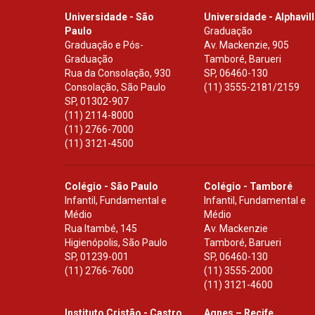
Universidade - São
Universidade - Alphavil
Paulo
Graduação
Graduação e Pós-
Av. Mackenzie, 905
Graduação
Tamboré, Barueri
Rua da Consolação, 930
SP
,
06460-130
Consolação, São Paulo
(11) 3555-2181/2159
SP
,
01302-907
(11) 2114-8000
(11) 2766-7000
(11) 3121-4500
Colégio - São Paulo
Colégio - Tamboré
Infantil, Fundamental e
Infantil, Fundamental e
Médio
Médio
Rua Itambé, 145
Av. Mackenzie
Higienópolis, São Paulo
Tamboré, Barueri
SP
,
01239-001
SP
,
06460-130
(11) 2766-7600
(11) 3555-2000
(11) 3121-4600
Instituto Cristão - Castro
Agnes – Recife