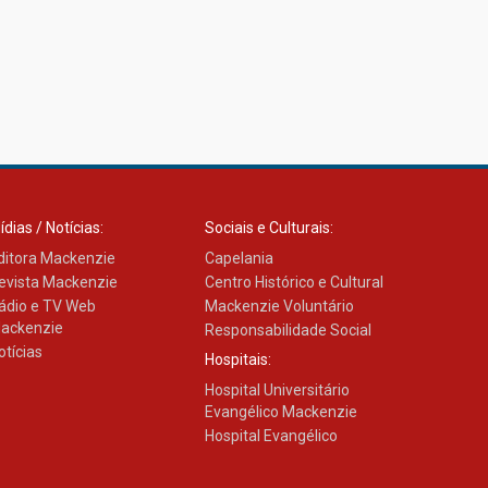
ídias / Notícias:
Sociais e Culturais:
ditora Mackenzie
Capelania
evista Mackenzie
Centro Histórico e Cultural
ádio e TV Web
Mackenzie Voluntário
ackenzie
Responsabilidade Social
otícias
Hospitais:
Hospital Universitário
Evangélico Mackenzie
Hospital Evangélico