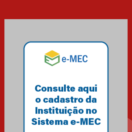
Cerimônia do Jaleco marca
entrada de novos alunos de
Medicina em Alphaville
09.03.2026
Mackenzie mobiliza campanha
solidária para apoiar famílias em
Minas Gerais
05.03.2026
Primeiro culto do ano ressalta o
agradecimento
27.02.2026
Mackenzie recepciona calouros