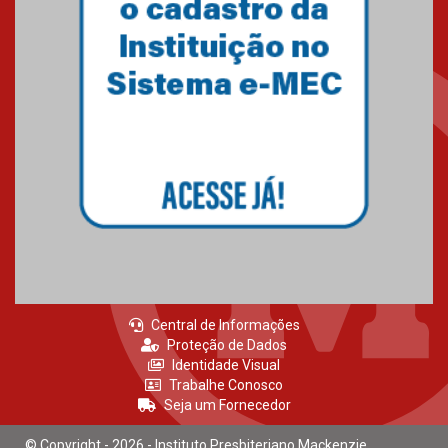
27.02.2026
Mackenzie recepciona calouros
do primeiro semestre de 2026
06.02.2026
Central de Informações
Proteção de Dados
Identidade Visual
Trabalhe Conosco
Seja um Fornecedor
© Copyright - 2026 - Instituto Presbiteriano Mackenzie