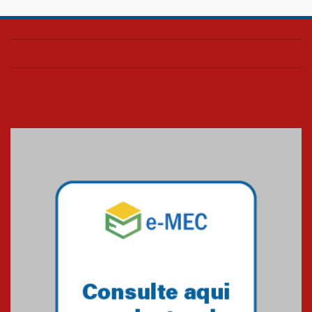
Confira como foi o culto mensal
de março
26.03.2026
Cerimônia do Jaleco marca
entrada de novos alunos de
Medicina em Alphaville
09.03.2026
Mackenzie mobiliza campanha
solidária para apoiar famílias em
Minas Gerais
05.03.2026
Primeiro culto do ano ressalta o
agradecimento