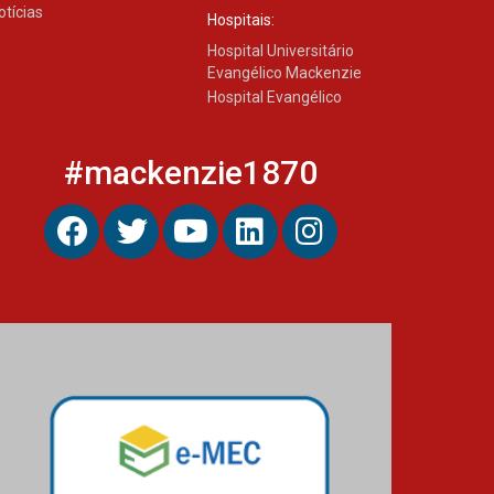
04.08.2026
otícias
Hospitais:
Hospital Universitário
Evangélico Mackenzie
Mackenzie recepciona os
Hospital Evangélico
calouros do segundo
semestre de 2026
04.08.2026
#mackenzie1870
Como o Colégio Mackenzie
Brasília prepara seus
estudantes para o PAS antes
mesmo do Ensino Médio
04.08.2026
Como os pais podem investir
na educação dos filhos além
da escola
04.08.2026