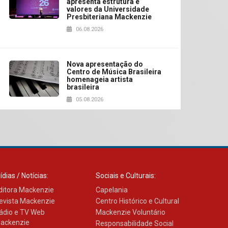
apresenta estrutura e
valores da Universidade
Presbiteriana Mackenzie
06.08.2026
Nova apresentação do
Centro de Música Brasileira
homenageia artista
brasileira
05.08.2026
Universidade Mackenzie
realizará nova edição da
Feira EducationUSA
05.08.2026
ídias / Notícias:
Sociais e Culturais:
ditora Mackenzie
Capelania
Seminário discute desafios
evista Mackenzie
Centro Histórico e Cultural
das novas tecnologias em
ádio e TV Web
sistemas solares
Mackenzie Voluntário
residenciais
ackenzie
Responsabilidade Social