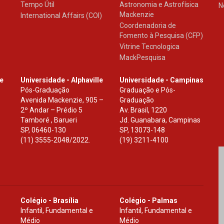
Tempo Útil
Astronomia e Astrofísica
N
Mackenzie
International Affairs (COI)
Coordenadoria de
Fomento à Pesquisa (CFP)
Vitrine Tecnologica
MackPesquisa
le
Universidade - Alphaville
Universidade - Campinas
Pós-Graduação
Graduação e Pós-
Avenida Mackenzie, 905 –
Graduação
2º Andar – Prédio 5
Av. Brasil, 1220
Tamboré , Barueri
Jd. Guanabara, Campinas
SP
,
06460-130
SP
,
13073-148
(11) 3555-2048/2022.
(19) 3211-4100
Colégio - Brasília
Colégio - Palmas
Infantil, Fundamental e
Infantil, Fundamental e
Médio
Médio