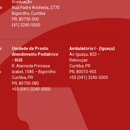
Graduação
 e
Rua Padre Anchieta, 2770
Bigorrilho, Curitiba
PR
,
80730-000
(41) 3240-5500
h
Unidade de Pronto
Ambulatório I - (Iguaçu)
Atendimento Pediátrico
Av. Iguaçu, 820 –
- SUS
Rebouças
R. Alameda Princesa
Curitiba, PR
o
Izabel, 1585 – Bigorrilho
PR
,
80010-903
Curitiba, PR
+55 (041) 3240-5000
PR
,
80730-080
+55 (041) 3240-5000