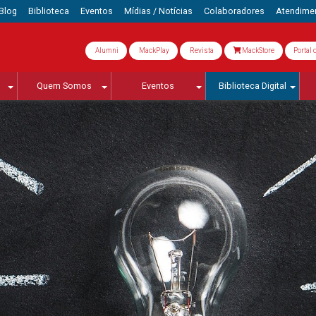
Blog
Biblioteca
Eventos
Mídias / Notícias
Colaboradores
Atendime
Alumni
MackPlay
Revista
MackStore
Portal 
Quem Somos
Eventos
Biblioteca Digital