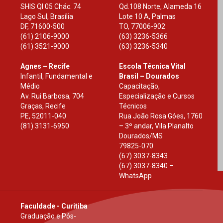
SHIS Ql 05 Chác. 74
Qd.108 Norte, Alameda 16
Lago Sul, Brasília
Lote 10 A, Palmas
DF
,
71600-500
TO
,
77006-902
(61) 2106-9000
(63) 3236-5366
(61) 3521-9000
(63) 3236-5340
Agnes – Recife
Escola Técnica Vital
Infantil, Fundamental e
Brasil – Dourados
Médio
Capacitação,
Av. Rui Barbosa, 704
Especialização e Cursos
Graças, Recife
Técnicos
PE
,
52011-040
Rua João Rosa Góes, 1760
(81) 3131-6950
– 3º andar, Vila Planalto
Dourados
/
MS
79825-070
(67) 3037-8343
(67) 3037-8340 –
WhatsApp
Faculdade - Curitiba
Graduação e Pós-