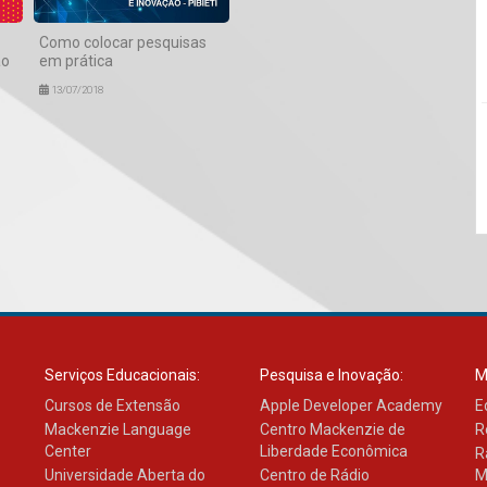
Como colocar pesquisas
ao
em prática
13/07/2018
Serviços Educacionais:
Pesquisa e Inovação:
M
Cursos de Extensão
Apple Developer Academy
E
Mackenzie Language
Centro Mackenzie de
R
Center
Liberdade Econômica
R
Universidade Aberta do
Centro de Rádio
M