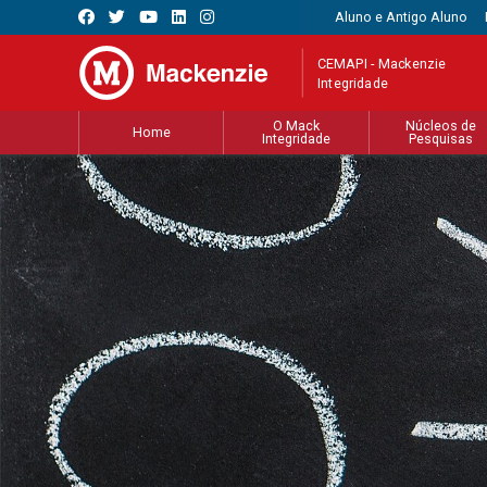
Aluno e Antigo Aluno
CEMAPI - Mackenzie
Integridade
O Mack
Núcleos de
Home
Integridade
Pesquisas