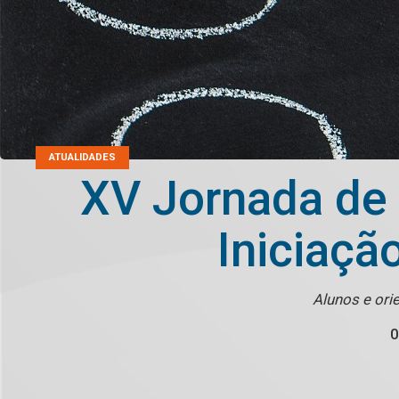
ATUALIDADES
XV Jornada de I
Iniciaçã
Alunos e ori
0