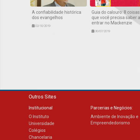
A confiabilidade histórica
Guia do calouro: 8 coisas
dos evangelhos
que você precisa saber 
entrar no Mackenzie
02/10/2019
30/07/2019
Outros Sites
Institucional
Parcerias e Negócios:
O Instituto
Ambiente de Inovação e
Empreendedorismo
Universidade
Colégios
Chancelaria