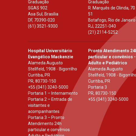
Graduação
Graduação
SGAS 902
R. Marquês de Olinda, 70
Asa Sul, Brasília
51
DF
,
70390-020
Botafogo, Rio de Janeiro
(61) 3521-9300
RJ
,
22251-040
(21) 2114-5252
Hospital Universitário
Pronto Atendimento 24
Evangélico Mackenzie
particular e convênios -
Alameda Augusto
Adulto e Pediátrico
Stellfeld, 1908 - Bigorrilho
Alameda Augusto
Curitiba, PR
Stellfeld, 1908 - Bigorrilh
PR
,
80730-150
Curitiba, PR
+55 (041) 3240-5000
Portaria 3
Portaria 1 – Internamento
PR
,
80730-150
Portaria 2 – Entrada de
+55 (041) 3240-5000
visitantes e
acompanhantes
Portaria 3 – Pronto
Atendimento 24h
particular e convênios
Adulto e Pediátrico