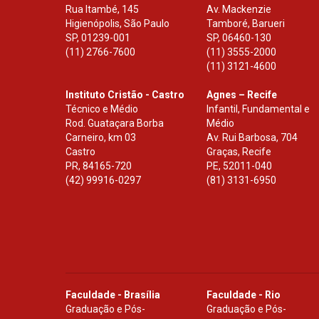
Rua Itambé, 145
Av. Mackenzie
Higienópolis, São Paulo
Tamboré, Barueri
SP
,
01239-001
SP
,
06460-130
(11) 2766-7600
(11) 3555-2000
(11) 3121-4600
Instituto Cristão - Castro
Agnes – Recife
Técnico e Médio
Infantil, Fundamental e
Rod. Guataçara Borba
Médio
Carneiro, km 03
Av. Rui Barbosa, 704
Castro
Graças, Recife
PR
,
84165-720
PE
,
52011-040
(42) 99916-0297
(81) 3131-6950
Faculdade - Brasília
Faculdade - Rio
Graduação e Pós-
Graduação e Pós-