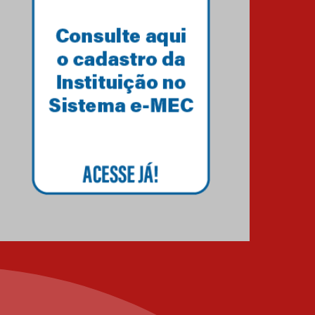
XIII Fórum de Aprendizagem
Transformadora reúne
docentes para debater
inovação e desafios da
educação superior
04.08.2026